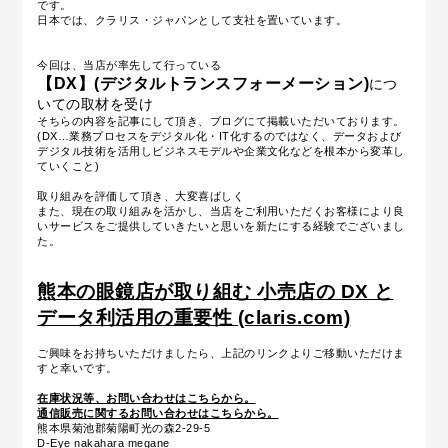
です。
日本では、クラリス・ジャパンとして支社を置いています。
今回は、当店が率先して行っている
【DX】(
デジタルトランスフォーメーション
)
につ
いての取材を受け
そちらの内容を記事にして頂き、ブログにて掲載いただいております。
(DX…
業務プロセスをデジタル化・IT化するのではなく、データおよび
デジタル技術を活用しビジネスモデルや企業文化などを根本から変革し
ていくこと
)
取り組みを評価して頂き、大変喜ばしく
また、現在の取り組みを活かし、当店をご利用いただくお客様により良
いサービスをご提供していきたいと思いを新たにする経験でございまし
た。
熊本の眼鏡店が取り組む 小売店の DX と
データ利活用の重要性 (claris.com)
ご興味をお持ちいただけましたら、上記のリンクよりご移動いただけま
すと幸いです。
在庫状況等、お問い合わせはこちらから。
通信販売に関するお問い合わせはこちらから。
熊本県菊池郡菊陽町光の森2-29-5
D-Eye nakahara megane