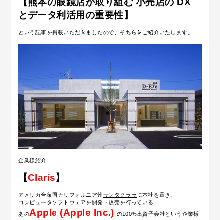
【熊本の眼鏡店が取り組む 小売店の DX
とデータ利活用の重要性】
という記事を掲載いただきましたので、そちらをご紹介いたします。
企業様紹介
【
Claris
】
アメリカ合衆国カリフォルニア州
サンタクララ
に本社を置き、
コンピュータソフトウェア
を開発・販売を行っている
Apple
(Apple Inc.)
あの
の100%出資
子会社という企業様