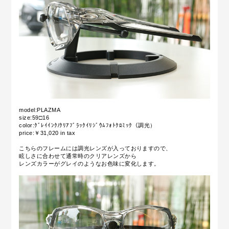
model:PLAZMA
size:59□16
color:ｸﾞﾚｲｲﾝｸ/ｸﾘｱﾌﾞﾗｯｸｲﾘｼﾞｳﾑﾌｫﾄｸﾛﾐｯｸ（調光）
price:￥31,020 in tax
こちらのフレームには調光レンズが入っておりますので、
眩しさに合わせて通常時のクリアレンズから
レンズカラーがグレイのようなお色味に変化します。