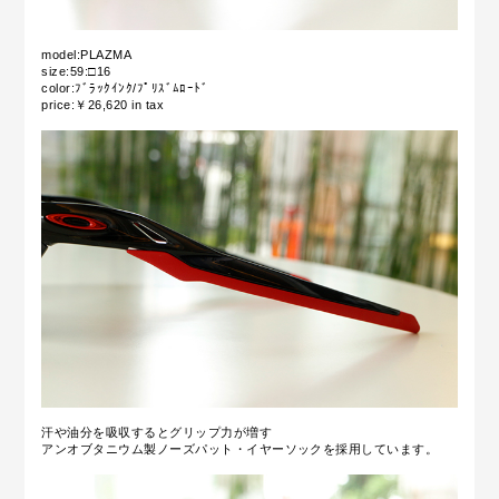
model:PLAZMA
size:59:□16
color:ﾌﾞﾗｯｸｲﾝｸ/ﾌﾟﾘｽﾞﾑﾛｰﾄﾞ
price:￥26,620 in tax
汗や油分を吸収するとグリップ力が増す
アンオブタニウム製ノーズパット・イヤーソックを採用しています。