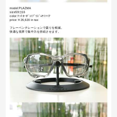
model:PLAZMA
size59:□16
color:ﾏｯﾄｶｰﾎﾞﾝ/ﾌﾟﾘｽﾞﾑｻﾌｧｲｱ
price:￥26,620 in tax
フレーベンチレーションで曇りを軽減。
快適な視界で集中力を持続させます。