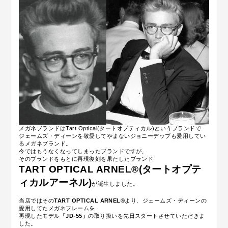
メガネブランドはTart Optical(タートオプティカル)というブランドで
ジェームズ・ディーンを敬愛してやまないジョニーデップも愛用してい
るメガネブランド。
今ではもうなくなってしまったブランドですが、
そのブランドをもとに再現復刻を果たしたブランド
TART OPTICAL ARNEL®(タートオプテ
ィカルアーネル)
が誕生しました。
当店ではその
TART OPTICAL ARNEL®
より、ジェームズ・ディーンの
愛用してたメガネフレームを
再現したモデル
「JD-55」
の取り扱いを先日スタートさせていただきま
した。