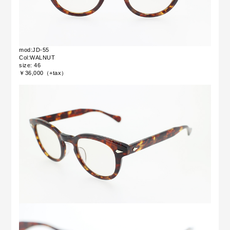
mod:JD-55
Col:WALNUT
size: 46
￥36,000（+tax）