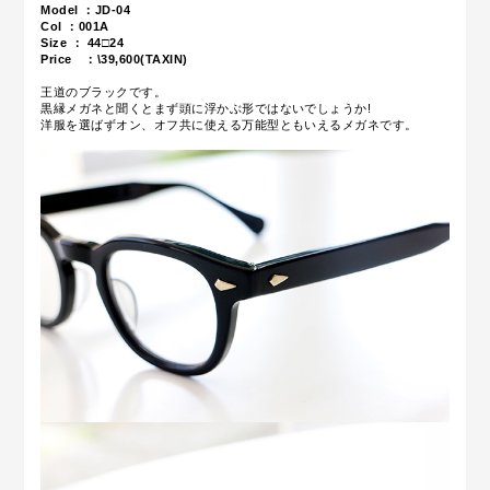
Model ：JD-04
Col ：001A
Size ： 44□24
Price ：\39,600(TAXIN)
王道のブラックです。
黒縁メガネと聞くとまず頭に浮かぶ形ではないでしょうか!
洋服を選ばずオン、オフ共に使える万能型ともいえるメガネです。