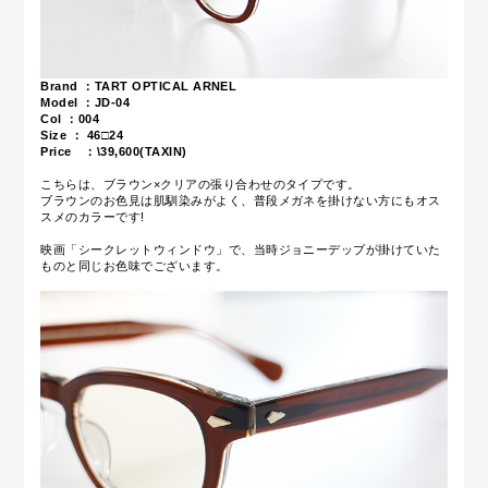
Brand ：
TART OPTICAL ARNEL
Model ：JD-04
Col ：004
Size ： 46□24
Price ：\39,600(TAXIN)
こちらは、ブラウン×クリアの張り合わせのタイプです。
ブラウンのお色見は肌馴染みがよく、普段メガネを掛けない方にもオス
スメのカラーです!
映画「シークレットウィンドウ」で、当時ジョニーデップが掛けていた
ものと同じお色味でございます。