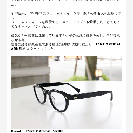
た。
その結果、1950年代にジェームスディーン等、数々の著名人を顧客に持
ち
ジェームスディーンを敬愛するジョニーデップにも愛用したことでも有
名なタートオプティカル。
残念ながら現在は廃業していますが、
その伝説に敬意を表し、再び復活
させる為、
世界に誇る眼鏡産地である鯖江(福井県)の技術により、
TART OPTICAL
ARNEL
が
スタートしました。
Brand ：
TART OPTICAL ARNEL