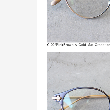
C-02/PinkBrown & Gold Mat Gradatio