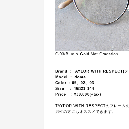
C-03/Blue & Gold Mat Gradation
Brand ：TAYLOR WITH RESPE
Model ： dome
Color ：05、02、03
Size ： 46□21-144
Price ：¥38,000(+tax)
TAYROR WITH RESPECTの
男性の方にもオススメできます。