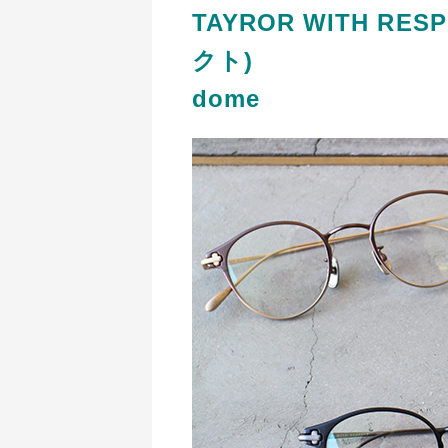
TAYROR WITH R
クト)
dome