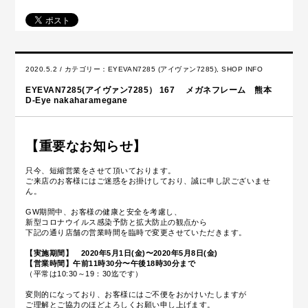
2020.5.2 / カテゴリー：
EYEVAN7285 (アイヴァン7285)
,
SHOP INFO
EYEVAN7285(アイヴァン7285） 167 メガネフレーム 熊本
D-Eye nakaharamegane
【重要なお知らせ】
只今、短縮営業をさせて頂いております。
ご来店のお客様にはご迷惑をお掛けしており、誠に申し訳ございませ
ん。
GW期間中、お客様の健康と安全を考慮し、
新型コロナウイルス感染予防と拡大防止の観点から
下記の通り店舗の営業時間を臨時で変更させていただきます。
【実施期間】 2020年5月1日(金)〜2020年5月8日(金)
【営業時間】午前11時30分〜午後18時30分まで
（平常は10:30～19：30迄です）
変則的になっており、お客様にはご不便をおかけいたしますが
ご理解とご協力のほどよろしくお願い申し上げます。