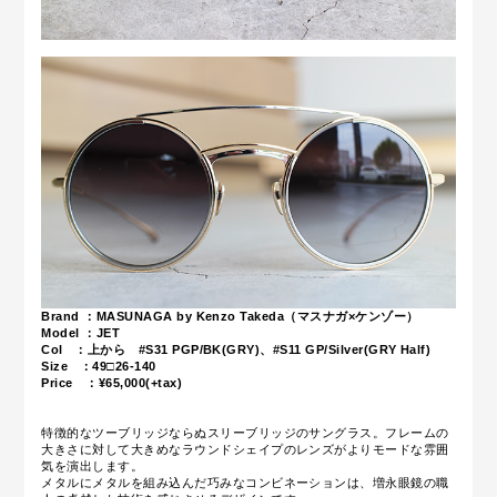
Brand ：MASUNAGA by Kenzo Takeda（マスナガ×ケンゾー）
Model ：JET
Col ：上から #S31 PGP/BK(GRY)、#S11 GP/Silver(GRY Half)
Size ：49□26-140
Price ：¥65
,000(+tax)
特徴的なツーブリッジならぬスリーブリッジのサングラス。フレームの
大きさに対して大きめなラウンドシェイプのレンズがよりモードな雰囲
気を演出します。
メタルにメタルを組み込んだ巧みなコンビネーションは、増永眼鏡の職