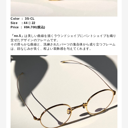
Color ： 3S-CL
Size ：44
□ 22
Price ： ¥84.700
(税込)
「no.5」
は美しい曲線を描くラウンドシェイプにパントシェイプを織り
交ぜたデザインのフレームです。
その滑らかな曲線と、洗練されたパーツの集合体から成り立つフレーム
は、顔なじみが良く、程よい装飾感を与えてくれます。