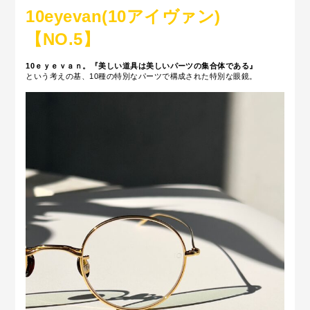
10eyevan(10アイヴァン)
【NO.5
】
10ｅｙｅｖａｎ。『
美しい道具は美しいパーツの集合体である
』
という考えの基、10種の特別なパーツで構成された特別な眼鏡。