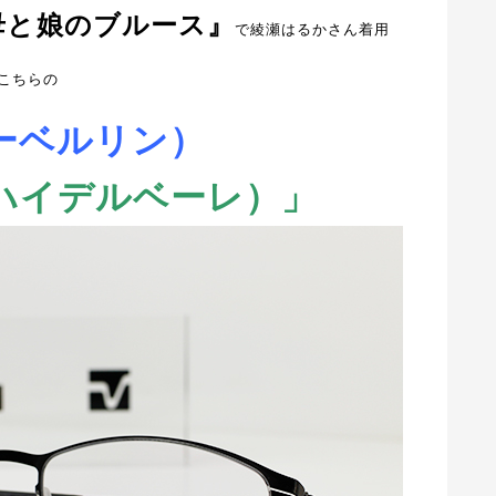
義母と娘のブルース』
で綾瀬はるかさん着用
こちらの
イシーベルリン）
re（ハイデルベーレ）」