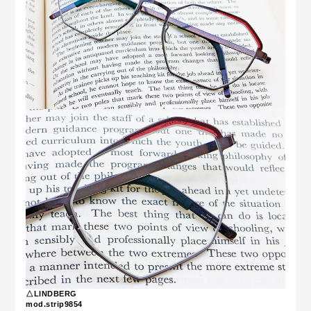
△LINDBERG
mod.strip9854