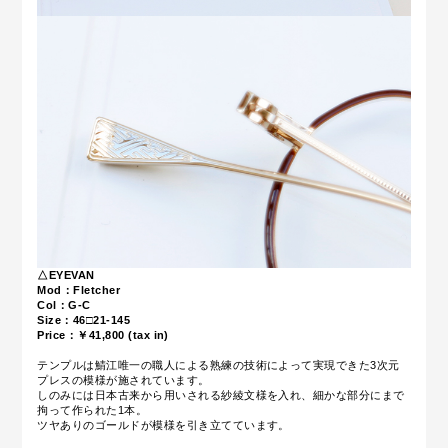
△EYEVAN
Mod：Fletcher
Col：G-C
Size：46□21-145
Price：￥41,800 (tax in)
テンプルは鯖江唯一の職人による熟練の技術によって実現できた3次元
プレスの模様が施されています。
しのみには日本古来から用いされる紗綾文様を入れ、細かな部分にまで
拘って作られた1本。
ツヤありのゴールドが模様を引き立てています。