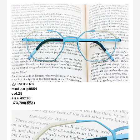
△LINDBERG
mod.strip9854
col.25
size.49□18
\73,700(税込)