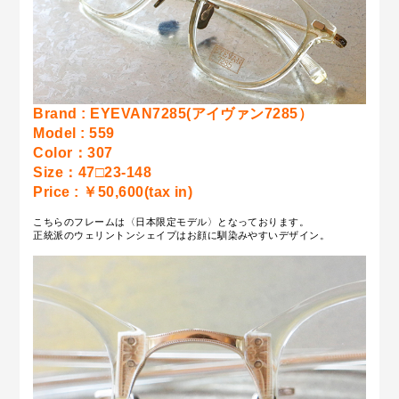
Brand : EYEVAN7285(アイヴァン7285）
Model : 559
Color：307
Size：47□23-148
Price : ￥50,600(tax in)
こちらのフレームは〈日本限定モデル〉となっております。
正統派のウェリントンシェイプはお顔に馴染みやすいデザイン。