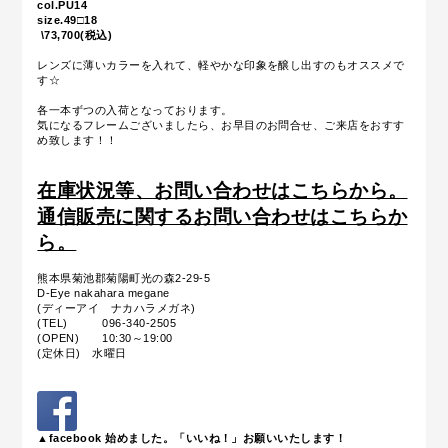
col.PU14
size.49□18
\73,700(税込)
レンズに薄いカラーを入れて、軽やかな印象を醸し出すのもオススメで
す☆
各一本ずつの入荷となっております。
気になるフレームございましたら、お早目のお問合せ、ご来店をおすす
め致します！！
在庫状況等、お問い合わせはこちらから。
通信販売に関するお問い合わせはこちらか
ら。
熊本県菊池郡菊陽町光の森2-29-5
D-Eye nakahara megane
(ディーアイ ナカハラメガネ)
(TEL) 096-340-2505
(OPEN) 10:30～19:00
(定休日) 水曜日
▲facebook 始めました。「いいね！」お願いいたします！