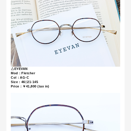
△EYEVAN
Mod：Fletcher
Col：AG-C
Size：46□21-145
Price：￥41,800 (tax in)