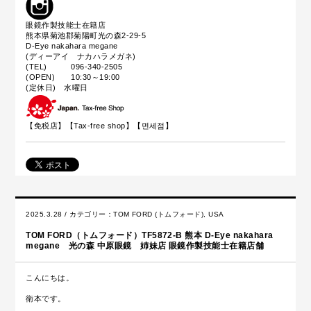
眼鏡作製技能士在籍店
熊本県菊池郡菊陽町光の森2-29-5
D-Eye nakahara megane
(ディーアイ ナカハラメガネ)
(TEL) 096-340-2505
(OPEN) 10:30～19:00
(定休日) 水曜日
【免税店】【
Tax-free shop
】【면세점】
2025.3.28 / カテゴリー：
TOM FORD (トムフォード)
,
USA
TOM FORD（トムフォード）TF5872-B 熊本 D-Eye nakahara
megane 光の森 中原眼鏡 姉妹店 眼鏡作製技能士在籍店舗
こんにちは。
衛本です。