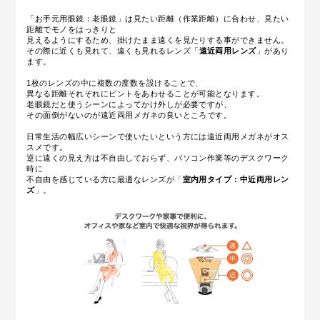
「お手元用眼鏡：老眼鏡」は見たい距離（作業距離）に合わせ、見たい
距離でモノをはっきりと
見えるようにするため、掛けたまま遠くを見たりする事ができません。
その際に近くも見れて、遠くも見れるレンズ「
遠近両用レンズ
」があり
ます。
1枚のレンズの中に複数の度数を設けることで、
異なる距離それぞれにピントをあわせることが可能となります。
老眼鏡だと使うシーンによってかけ外しが必要ですが、
その面倒がないのが遠近両用メガネの良いところです。
日常生活の幅広いシーンで使いたいという方には遠近両用メガネがオス
スメです。
逆に遠くの見え方は不自由しておらず、パソコン作業等のデスクワーク
時に
不自由を感じている方に最適なレンズが
「
室内用タイプ：中近両用レン
ズ
」
。