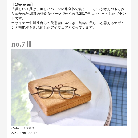
【10eyevan】
「美しい道具は、美しいパーツの集合体である」。という考えのもと拘
りぬかれた10種の特別なパーツで作られる2017年にスタートしたブラン
ドです。
デザイナー中川氏自らの美意識に基づき、純粋に美しいと思えるデザイ
ンと機能性を具現化したアイウェアとなっています。
no.7Ⅲ
Color：1001S
Size：45□22-147