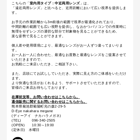
こちらの「
室内用タイプ：中近両用レンズ
」は、
「遠近両用レンズ」と比べると、近用距離において広い視界を提供しま
す。
お手元の作業距離から3m前後の範囲で視界が最適化されており、
中間距離の範囲でも広い視野を提供し、なおかつパソコンでの作業時に
無理をせずレンズの適切な部分で対象物を見ることができるため、
楽な姿勢で見ることができます。
個人差や使用環境により、最適なレンズがお一人ずつ違ってまいりま
す。
お一人お一人に合わせた、最適なお度数と最適なレンズをご提案させて
いただきますので、
お気軽にご来店いただき、ご相談下さい。
また、店頭にてお試ししていただき、実際に見え方のご体感をいただけ
ます。
より快適な生活がおくれるよう、サポートさせていただきますので、
皆様のご来店お待ちしております。
在庫状況等、お問い合わせはこちらから。
通信販売に関するお問い合わせはこちらから。
熊本県菊池郡菊陽町光の森2-29-5
D-Eye nakahara megane
(ディーアイ ナカハラメガネ)
(TEL) 096-340-2505
(OPEN) 10:30～19:00
(定休日) 水曜日