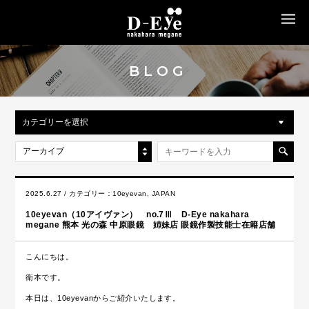
MENU
BLOG
カテゴリーを選択
アーカイブ
2025.6.27 / カテゴリー：
10eyevan
,
JAPAN
10eyevan（10アイヴァン） no.7Ⅲ D-Eye nakahara
megane 熊本 光の森 中原眼鏡 姉妹店 眼鏡作製技能士在籍店舗
こんにちは。
衛本です。
本日は、10eyevanからご紹介いたします。