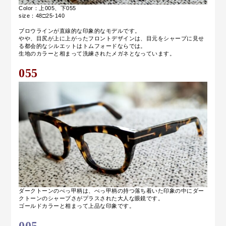
Color：上005、下055
size：48□25-140
ブロウラインが直線的な印象的なモデルです。
やや、目尻が上に上がったフロントデザインは、目元をシャープに見せ
る都会的なシルエットはトムフォードならでは。
生地のカラーと相まって洗練されたメガネとなっています。
055
ダークトーンのべっ甲柄は、べっ甲柄の持つ落ち着いた印象の中にダー
クトーンのシャープさがプラスされた大人な眼鏡です。
ゴールドカラーと相まって上品な印象です。