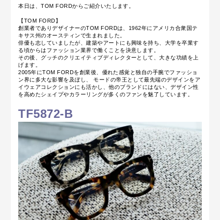
本日は、TOM FORDからご紹介いたします。
【TOM FORD】
創業者でありデザイナーのTOM FORDは、1962年にアメリカ合衆国テ
キサス州のオースティンで生まれました。
俳優も志していましたが、建築やアートにも興味を持ち、大学を卒業す
る頃からはファッション業界で働くことを決意します。
その後、グッチのクリエイティブディレクターとして、大きな功績を上
げます。
2005年にTOM FORDを創業後、
優れた感覚と独自の手腕でファッショ
ン界に多大な影響を及ぼし、
モードの帝王として最先端のデザインをア
イウェアコレクションにも活かし、他のブランドにはない、デザイン性
を高めたシェイプやカラーリングが多くのファンを魅了しています。
TF5872-B