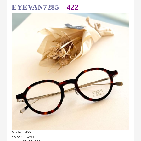
EYEVAN7285
422
Model：422
color：352901