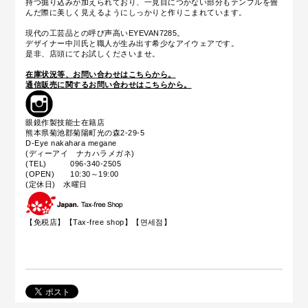
持つ掘り込みが加えられており、一見目につかない部分もテンプルを畳
んだ際に美しく見えるようにしっかりと作りこまれています。
現代の工芸品との呼び声高いEYEVAN7285。
デザイナー中川氏と職人が生み出す希少なアイウェアです。
是非、店頭にてお試しくださいませ。
在庫状況等、お問い合わせはこちらから。
通信販売に関するお問い合わせはこちらから。
眼鏡作製技能士在籍店
熊本県菊池郡菊陽町光の森2-29-5
D-Eye nakahara megane
(ディーアイ ナカハラメガネ)
(TEL) 096-340-2505
(OPEN) 10:30～19:00
(定休日) 水曜日
【免税店】【
Tax-free shop
】【면세점】