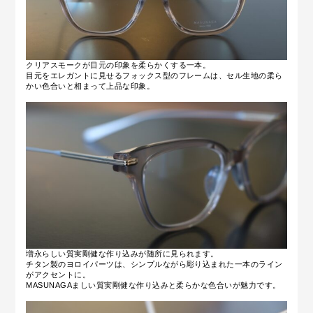
クリアスモークが目元の印象を柔らかくする一本。
目元をエレガントに見せるフォックス型のフレームは、セル生地の柔ら
かい色合いと相まって上品な印象。
増永らしい質実剛健な作り込みが随所に見られます。
チタン製のヨロイパーツは、シンプルながら彫り込まれた一本のライン
がアクセントに。
MASUNAGAましい質実剛健な作り込みと柔らかな色合いが魅力です。