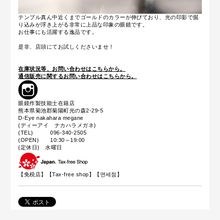
テンプル真ん中近くまでゴールドのカラーが伸びており、光の印影で掘
り込みが浮き上がる非常に上品な印象の眼鏡です。
お仕事にも活躍する逸品です。
是非、店頭にてお試しくださいませ！
在庫状況等、お問い合わせはこちらから。
通信販売に関するお問い合わせはこちらから。
眼鏡作製技能士在籍店
熊本県菊池郡菊陽町光の森2-29-5
D-Eye nakahara megane
(ディーアイ ナカハラメガネ)
(TEL) 096-340-2505
(OPEN) 10:30～19:00
(定休日) 水曜日
【免税店】【
Tax-free shop
】【면세점】