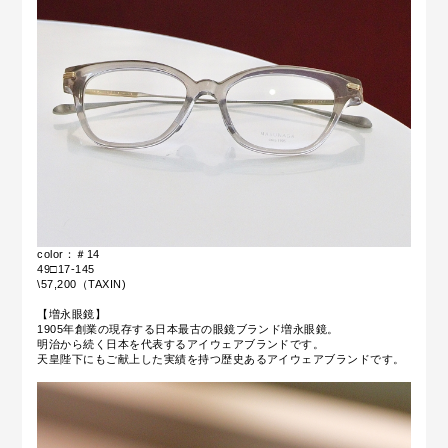
color：＃14
49□17-145
\57,200（TAXIN)
【増永眼鏡】
1905年創業の現存する日本最古の眼鏡ブランド増永眼鏡。
明治から続く日本を代表するアイウェアブランドです。
天皇陛下にもご献上した実績を持つ歴史あるアイウェアブランドです。