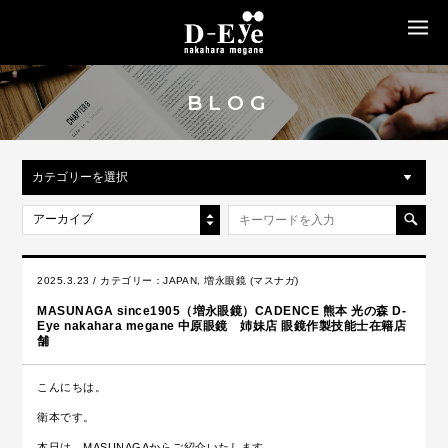
MENU
BLOG
カテゴリーを選択
アーカイブ
2025.3.23 / カテゴリー：
JAPAN
,
増永眼鏡 (マスナガ)
MASUNAGA since1905（増永眼鏡）CADENCE 熊本 光の森 D-
Eye nakahara megane 中原眼鏡 姉妹店 眼鏡作製技能士在籍店
舗
こんにちは。
衛本です。
本日は、MASUNAGAからご紹介いたします。