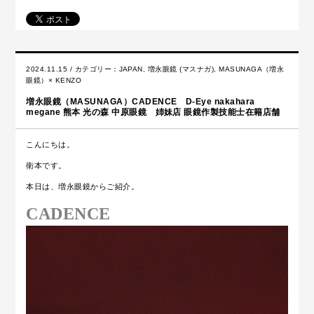
2024.11.15 / カテゴリー：
JAPAN
,
増永眼鏡 (マスナガ)
,
MASUNAGA（増永
眼鏡）× KENZO
増永眼鏡（MASUNAGA）CADENCE D-Eye nakahara
megane 熊本 光の森 中原眼鏡 姉妹店 眼鏡作製技能士在籍店舗
こんにちは。
衛本です。
本日は、増永眼鏡からご紹介。
CADENCE