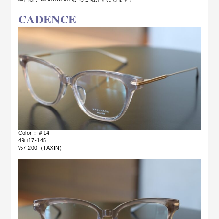
CADENCE
Color：＃14
49□17-145
\57,200（TAXIN)