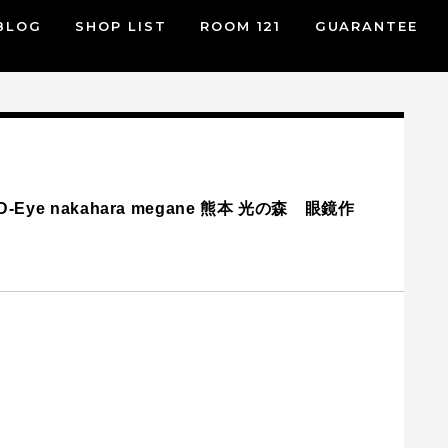
BLOG
SHOP LIST
ROOM 121
GUARANTEE
Eye nakahara megane 熊本 光の森 眼鏡作