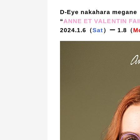
D-Eye nakahara megane
“
ANNE ET VALENTIN FAI
2024.1.6（
Sat
）ー 1.8（
M