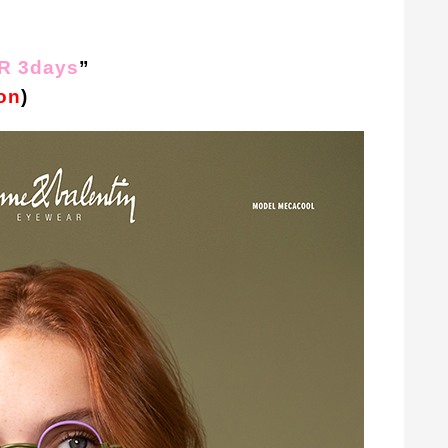
R 3
days
”
on
)