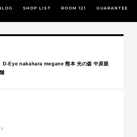
BLOG
SHOP LIST
ROOM 121
GUARANTEE
Eye nakahara megane 熊本 光の森 中原眼
舗
す！