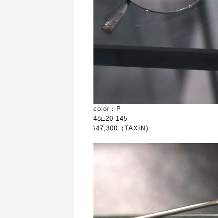
color：P
48□20-145
\47,300（TAXIN)