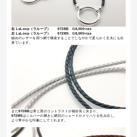
右 LaLoop（ラループ） 972BB \18,000+tax
左 LaLoop（ラループ） 972MS \18,000+tax
細めのレザーを四つ網で構成することでしなやかで柔らかく丈夫にも出
来ています。
また
972BB
は青と黒のコントラストが格好良く決まり、
972MS
はシルバーの輝きに網目のシェードがメリハリを生み出し、
より華やかな印象にしてくれます。