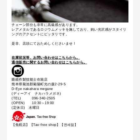
チェーン部分も非常に高級感があります。
レアメタルであるロジウムメッキを施しており、鈍い光沢感がスタイリ
ングのアクセントにピッタリです。
是非、店頭にておためしくださいませ！
在庫状況等、お問い合わせはこちらから。
通信販売に関するお問い合わせはこちらから。
眼鏡作製技能士在籍店
熊本県菊池郡菊陽町光の森2-29-5
D-Eye nakahara megane
(ディーアイ ナカハラメガネ)
(TEL) 096-340-2505
(OPEN) 10:30～19:00
(定休日) 水曜日
【免税店】【
Tax-free shop
】【면세점】