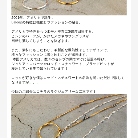
2001年、アメリカで誕生。
Laloopの特徴は機能とファッションの融合。
アメリカで特許をもつ水平と垂直に360度回転する。
ヒンジのパーツが、かけたメガネやサングラスが
回転し落ちてしまうことを防ぎます。
また、素材にもこだわり、革新的な機能性そしてデザインで、
様々なファッションに溶け込むことが出来ます。
本国アメリカでは、数々のセレブの間ですぐに話題を呼び、
ジュリア・ロバーツやロッド・スチュワート、ブラッドピットが
愛用している事で知られています！
ロックが好きな僕はロッド・スチュワートの名前を聞いただけで欲しく
なりますが、、、
今回のご紹介はコチラのラグジュアリーな二本です！