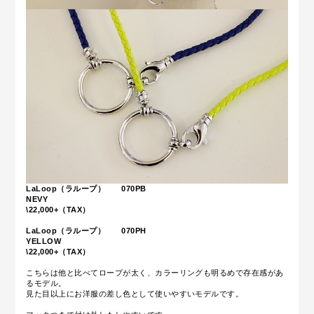
LaLoop（ラループ） 070PB
NEVY
\22,000+（TAX）
LaLoop（ラループ） 070PH
YELLOW
\22,000+（TAX）
こちらは他と比べてロープが太く、カラーリングも明るめで存在感があ
るモデル。
見た目以上にお洋服の差し色として使いやすいモデルです。