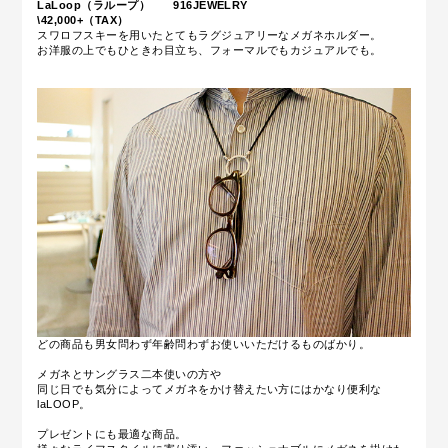
LaLoop（ラループ） 916JEWELRY
\42,000+（TAX）
スワロフスキーを用いたとてもラグジュアリーなメガネホルダー。
お洋服の上でもひときわ目立ち、フォーマルでもカジュアルでも。
どの商品も男女問わず年齢問わずお使いいただけるものばかり。
メガネとサングラス二本使いの方や
同じ日でも気分によってメガネをかけ替えたい方にはかなり便利な
laLOOP。
プレゼントにも最適な商品。