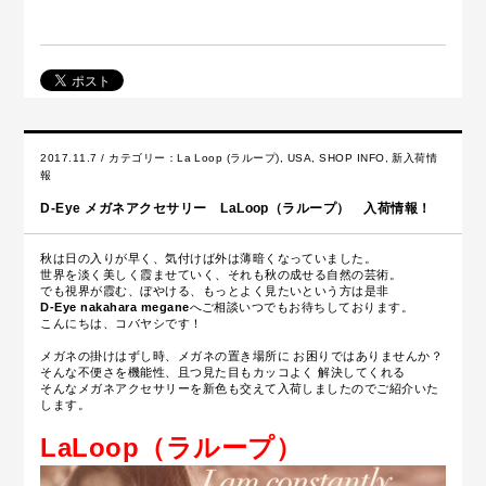
2017.11.7 / カテゴリー：
La Loop (ラループ)
,
USA
,
SHOP INFO
,
新入荷情
報
D-Eye メガネアクセサリー LaLoop（ラループ） 入荷情報！
秋は日の入りが早く、気付けば外は薄暗くなっていました。
世界を淡く美しく霞ませていく、それも秋の成せる自然の芸術。
でも視界が霞む、ぼやける、もっとよく見たいという方は是非
D-Eye nakahara megane
へご相談いつでもお待ちしております。
こんにちは、コバヤシです！
メガネの掛けはずし時、メガネの置き場所に お困りではありませんか？
そんな不便さを機能性、且つ見た目もカッコよく 解決してくれる
そんなメガネアクセサリーを新色も交えて入荷しましたのでご紹介いた
します。
LaLoop（ラループ）