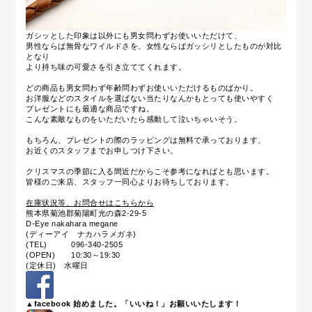
ガシッとした印象は以外にも男女問わずお使いいただけて、
男性ならば無骨なワイルドさを、女性ならばガッシリとしたものが対比
となり
より持ち味の可愛さを引き立ててくれます。
どの商品も男女問わず年齢問わずお使いいただけるものばかり。
お洋服などのスタイルを選ばない当たりなんかもとっても使いやすく
プレゼントにも最適な商品ですね。
こんな素敵なものをいただいたら感動して泣いちゃいそう。
もちろん、プレゼントの際のラッピングは無料で承っております、
お近くのスタッフまでお申しつけ下さい。
クリスマスの季節に入る間近だからこそ参考になればとも思います。
皆様のご来店、スタッフ一同心よりお待ちしております。
在庫状況等、お問合せはこちらから
熊本県菊池郡菊陽町光の森2-29-5
D-Eye nakahara megane
(ディーアイ ナカハラメガネ)
(TEL) 096-340-2505
(OPEN) 10:30～19:30
(定休日) 水曜日
▲facebook 始めました。「いいね！」お願いいたします！