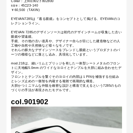
Collar：上901902下802800
size：45□23-140
￥60,500（TAXIN)
EYEVAN7285は『着る眼鏡』をコンセプトとして掲げる、EYEVANのコ
レクションライン。
EYEVAN 7285のデザインソースは初代のデザインチームが収集した古い
眼鏡や望遠鏡、
手鏡、その他の古い道具や、デザイナー自らが目にした建造物などの人
工物や自然や天然物など様々なモノです。
それらの膨大なデザインソースをブレンドし眼鏡というプロダクトのパ
ーツの模様などに落とし込み、具現化しています。
mod.218は、
細いリムとブリッジを有した一体型シートメタルのフロン
トに天地幅5.0mm のワイドなヨロイとテンプルを大胆に組み合わせたデ
ザイン。
フロントとテンプルを繋ぐそのヨロイの内部は１PINを補強する仕組み
とレンズ止めの一個智を内蔵する複雑で画期的な構造。
大胆かつミニマムな外観を緻密な設計と構造で支えるという7285のもの
づくりの手法が表現されたモデルです。
col.901902