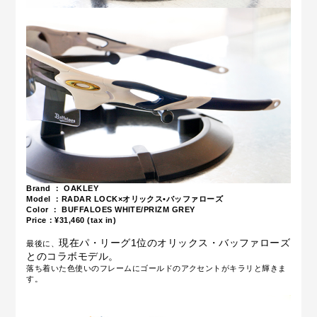
Brand ： OAKLEY
Model ：RADAR LOCK×オリックス•バッファローズ
Color ： BUFFALOES WHITE/PRIZM GREY
Price：¥31
,4
6
0 (tax in)
現在パ・リーグ1位の
オリックス・バッファローズ
最後に、
とのコラボモデル。
落ち着いた色使いのフレームにゴールドのアクセントがキラリと輝きま
す。