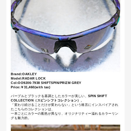
Brand:OAKLEY
Model:RADAR LOCK
Col:OO9206-7938 SHIFTSPIN/PRIZM GREY
Price:￥31,46
0(with tax)
パープルとブラックを基調としたカラーが美しい、
SPIN SHIFT
COLLECTION（スピンシフトコレクション）
。
「変わり続けることだけが変わらない」という格言にインスパイアされ
たこちらのコレクションは、
一本ごとにカラーの配色が異なり、オリジナリティー溢れるカラーリン
グも魅力的。