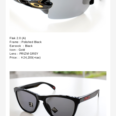
Flak 2.0 (A)
Frame：Polished Black
Earsock ：Black
Icon：Gold
Lens：PRIZM GREY
Price: : ￥24,200(+tax)