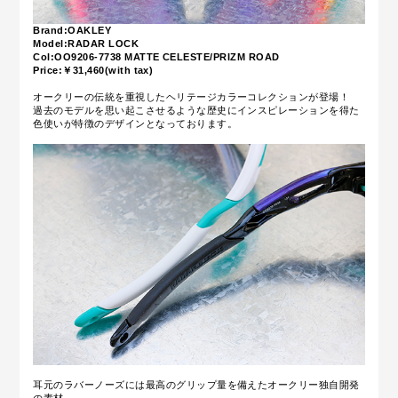
Brand:OAKLEY
Model:RADAR LOCK
Col:OO9206-7738 MATTE CELESTE/PRIZM ROAD
Price:￥31,46
0(with tax)
オークリーの伝統を重視したヘリテージカラーコレクションが登場！
過去のモデルを思い起こさせるような
歴史にインスピレーションを得た
色使いが特徴のデザインとなっております
。
耳元のラバーノーズには
最高のグリップ量を備えたオークリー独自開発