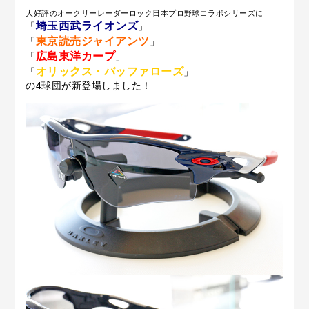
大好評のオークリーレーダーロック日本プロ野球コラボシリーズに
埼玉西武ライオンズ
「
」
東京
読
売ジャイアンツ
「
」
広島東洋カープ
「
」
オリックス・バッファローズ
「
」
の
4球団が新登場しました！