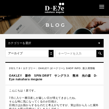
MENU
BLOG
カテゴリーを選択
アーカイブ
2021.7.9 / カテゴリー：
OAKLEY (オークリー)
,
SHOP INFO
,
新入荷情報
OAKLEY 新作 SPIN DRIFT サングラス 熊本 光の森 D-
Eye nakahara megane
こんにちは！原です。
7月に入り一層日差しが厳しい日が増えてきましたね。
そんな時に気になってくるのが日焼け。
日焼けはお肌からするものだと考えがちですが、実は目から入った紫外
線でもお肌は日焼けしてしまうんです！