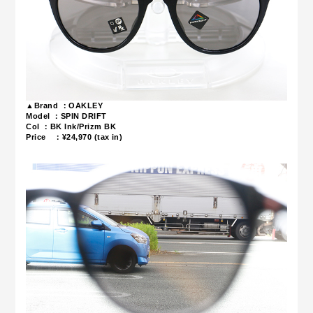
▲Brand ：OAKLEY
Model ：SPIN DRIFT
Col ：BK Ink/Prizm BK
Price ：¥24,970
(tax in)