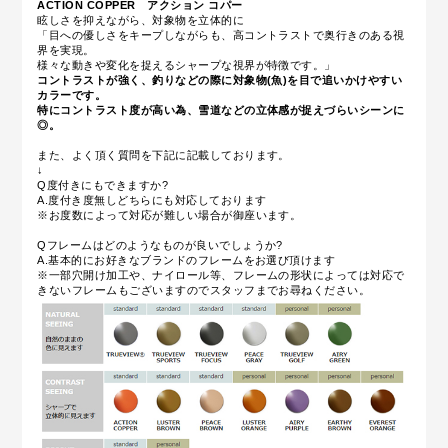
ACTION COPPER
アクション コパー
眩しさを抑えながら、対象物を立体的に
「目への優しさをキープしながらも、高コントラストで奥行きのある視
界を実現。
様々な動きや変化を捉えるシャープな視界が特徴です。」
コントラストが強く、釣りなどの際に対象物(魚)を目で追いかけやすい
カラーです。
特にコントラスト度が高い為、雪道などの立体感が捉えづらいシーンに
◎。
また、よく頂く質問を下記に記載しております。
↓
Q度付きにもできますか?
A.度付き度無しどちらにも対応しております
※お度数によって対応が難しい場合が御座います。
Qフレームはどのようなものが良いでしょうか?
A.基本的にお好きなブランドのフレームをお選び頂けます
※一部穴開け加工や、ナイロール等、フレームの形状によっては対応で
きないフレームもございますのでスタッフまでお尋ねください。