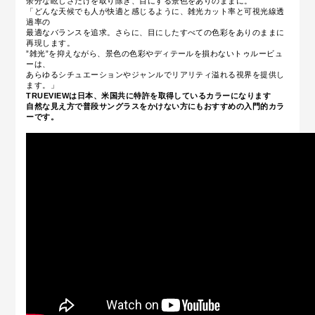
余分な眩しさだけを取り除き、目にする景色をありのままに。
「どんな天候でも人が快適と感じるように、雑光カット率と可視光線透
過率の
最適なバランスを追求。さらに、目にしたすべての色彩をありのままに
再現します。
”雑光”を抑えながら、景色の色彩やディテールを損わないトゥルービュ
ーは、
あらゆるシチュエーションやジャンルでリアリティ溢れる視界を提供し
ます。」
TRUEVIEWは日本、米国共に特許を取得しているカラーになります
自然な見え方で普段サングラスをかけない方にもおすすめの入門的カラ
ーです。