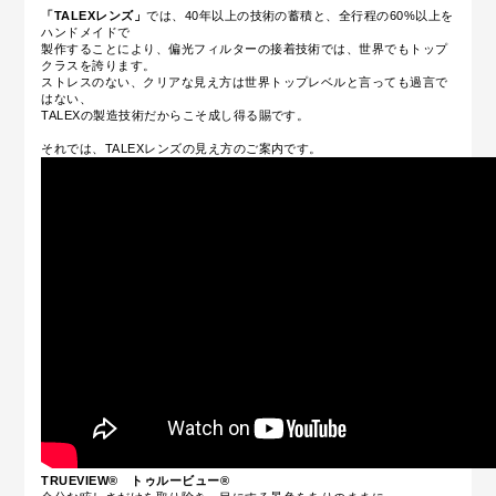
「TALEXレンズ」
では、40年以上の技術の蓄積と、全行程の60%以上を
ハンドメイドで
製作することにより、偏光フィルターの接着技術では、世界でもトップ
クラスを誇ります。
ストレスのない、クリアな見え方は世界トップレベルと言っても過言で
はない、
TALEXの製造技術だからこそ成し得る賜です。
それでは、TALEXレンズの見え方のご案内です。
TRUEVIEW®
トゥルービュー®