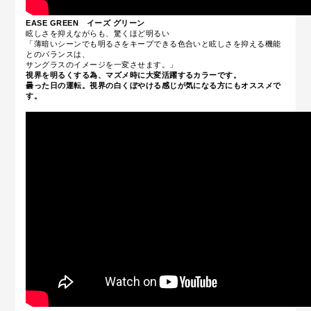
EASE GREEN
イーズ グリーン
眩しさを抑えながらも、驚くほど明るい
「薄暗いシーンでも明るさをキープできる色合いと眩しさを抑える機能
とのバランスは、
サングラスのイメージを一変させます。」
視界を明るくする為、マズメ時に大変活躍するカラーです。
曇った日の運転。視界の白くぼやける感じが気になる方にもオススメで
す。