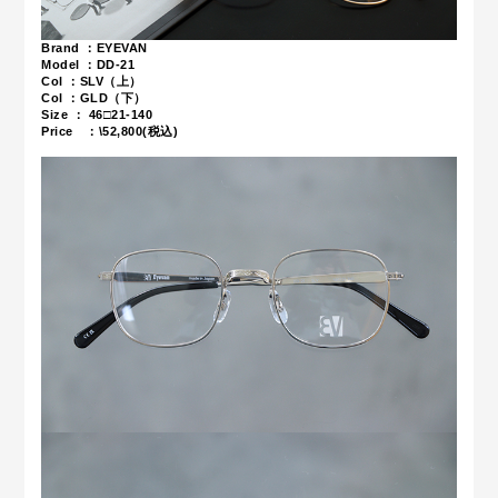
Brand ：EYEVAN
Model ：DD-21
Col ：SLV（上）
Col ：GLD（下）
Size ：
46□21-140
Price ：\52,800(税込)