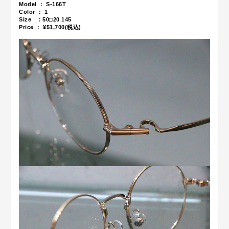
Model ： S-166T
Color ： 1
Size ：
50□20 145
Price ： ¥51,700(税込)