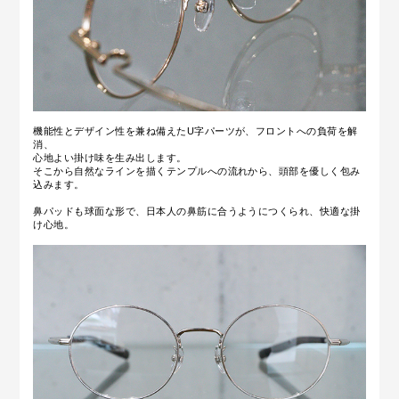
機能性とデザイン性を兼ね備えたU字パーツが、フロントへの負荷を解
消、
心地よい掛け味を生み出します。
そこから自然なラインを描くテンプルへの流れから、頭部を優しく包み
込みます。
鼻パッドも球面な形で
、日本人の鼻筋に合うようにつくられ、
快適な掛
け⼼地。