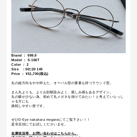
Brand ： 999.9
Model ： S-166T
Color ： 2
Size ：
50□20 145
Price ： ¥51,700(税込)
丸の縦方向をやや抑えた、オーバル型の要素も持つラウンド型。
まん丸よりも、よりお顔馴染みよく、親しみ感もあるデザイン。
丸の癖が少ない為、初めて丸メガネを掛けてみたい！と考えていらっし
ゃる方にも
挑戦しやすい形です。
ぜひD-Eye nakahara meganeにてご覧下さい！！
是非店頭にてお試しくださいませ。
在庫状況等、お問い合わせはこちらから。