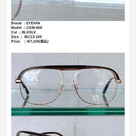
Brand ：EYEVAN
Model ：COM-808
Col ：BLKSLV
Size ：
55□13-140
Price ：\67,100(税込)