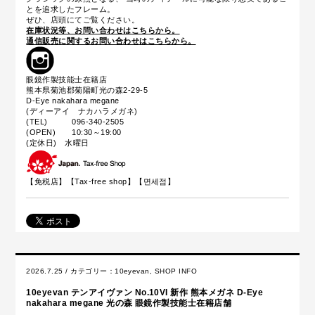
とを追求したフレーム。
ぜひ、店頭にてご覧ください。
在庫状況等、お問い合わせはこちらから。
通信販売に関するお問い合わせはこちらから。
眼鏡作製技能士在籍店
熊本県菊池郡菊陽町光の森2-29-5
D-Eye nakahara megane
(ディーアイ ナカハラメガネ)
(TEL) 096-340-2505
(OPEN) 10:30～19:00
(定休日) 水曜日
【免税店】【
Tax-free shop
】【면세점】
2026.7.25 / カテゴリー：
10eyevan
,
SHOP INFO
10eyevan テンアイヴァン No.10VI 新作 熊本メガネ D-Eye
nakahara megane 光の森 眼鏡作製技能士在籍店舗