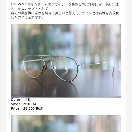
EYEVANデザインチームのデザイナーを務める中川浩孝氏が「美しい道
具」をコンセプトとして、
自らの美意識に基づき純粋に美しいと思えるデザインと機能性を具現化
したアイウェアです。
Color ： 4S
Size : 52□16-145
Price : \88,000(税込)