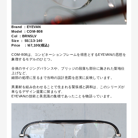
Brand ：EYEVAN
Model ：COM-808
Col ：BRNSLV
Size ：
55□13-140
Price ：\67,100(税込)
COM-808は、コンビネーションフレームを得意とするEYEVANの思想を
象徴するモデルのひとつ。
全体のサイジングバランスや、ブリッジの段落ち部分に施された梨地仕
上げなど、
細部の処理に至るまで当時の設計意図を忠実に反映しています。
異素材を組み合わせることで生まれる緊張感と調和は、このシリーズが
単なるデザイン提案に留まらず、
EYEVANの技術と美意識の集積であったことを物語っています。