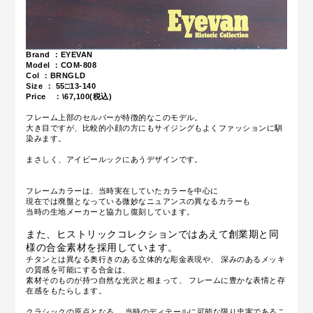
Brand ：EYEVAN
Model ：COM-808
Col ：BRNGLD
Size ：
55□13-140
Price ：\67,100(税込)
フレーム上部のセルバーが特徴的なこのモデル。
大き目ですが、比較的小顔の方にもサイジングもよくファッションに馴
染みます。
まさしく、アイビールックにあうデザインです。
フレームカラーは、当時実在していたカラーを中心に
現在では廃盤となっている微妙なニュアンスの異なるカラーも
当時の生地メーカーと協力し復刻しています。
また、ヒストリックコレクションではあえて創業期と同
様の合金素材を採用しています。
チタンとは異なる奥行きのある立体的な彫金表現や、 深みのあるメッキ
の質感を可能にする合金は、
素材そのものが持つ自然な光沢と相まって、 フレームに豊かな表情と存
在感をもたらします。
クラシックの原点となる、
当時のディテールに可能な限り忠実であるこ