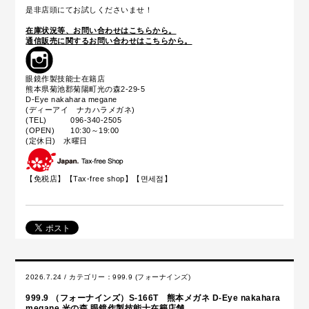
是非店頭にてお試しくださいませ！
在庫状況等、お問い合わせはこちらから。
通信販売に関するお問い合わせはこちらから。
眼鏡作製技能士在籍店
熊本県菊池郡菊陽町光の森2-29-5
D-Eye nakahara megane
(ディーアイ ナカハラメガネ)
(TEL) 096-340-2505
(OPEN) 10:30～19:00
(定休日) 水曜日
【免税店】【
Tax-free shop
】【면세점】
2026.7.24 / カテゴリー：
999.9 (フォーナインズ)
999.9 （フォーナインズ）S-166T 熊本メガネ D-Eye nakahara
megane 光の森 眼鏡作製技能士在籍店舗