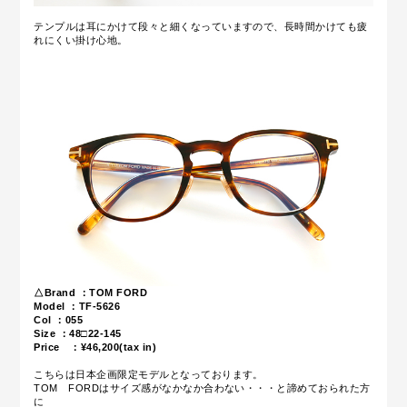
テンプルは耳にかけて段々と細くなっていますので、長時間かけても疲
れにくい掛け心地。
△Brand ：TOM FORD
Model ：TF-5626
Col ：055
Size ：48□22-145
Price ：¥46,200
(tax in)
こちらは日本企画限定モデルとなっております。
TOM FORDはサイズ感がなかなか合わない・・・と諦めておられた方
に