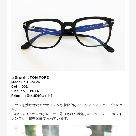
△Brand ：TOM FORD
Model ：TF-5626
Col ：001
Size ：51□19-145
Price ：¥44,000
(tax in)
エッジを効かせたカッティングが特徴的なウエリントンシェイプフレー
ム。
TOM FORD のロゴがレーザー彫りされた度無しのブルーライトカット
レンズが、標準装備で入っています。