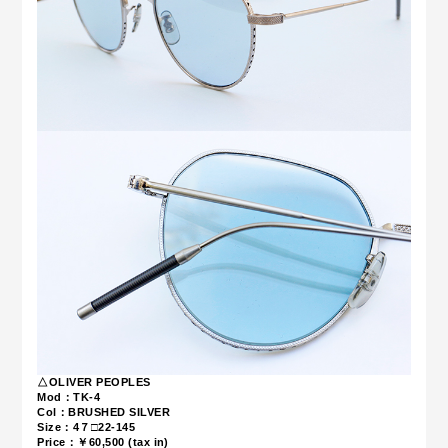
△OLIVER PEOPLES
Mod：TK-4
Col：BRUSHED SILVER
Size：
4７□22-145
Price：￥60,5
00 (tax in)