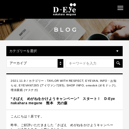
MENU
BLOG
カテゴリーを選択
アーカイブ
2021.11.9 / カテゴリー：
TAYLOR WITH RESPECT
,
EYEVAN
,
INFO・お知
らせ
,
EYEVAN7285 (アイヴァン7285)
,
SHOP INFO
,
omodok (オモドック)
,
増永眼鏡 (マスナガ)
“さばえ めがねをかけようキャンペーン” スタート！ D-Eye
nakahara megane 熊本 光の森
こんにちは！原です。
昨年、ご好評いただきました「さばえ めがねをかけようキャンペー