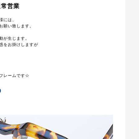
通常営業
様には、
お願い致します。
動が生じます。
惑をお掛けしますが
フレームです☆
O