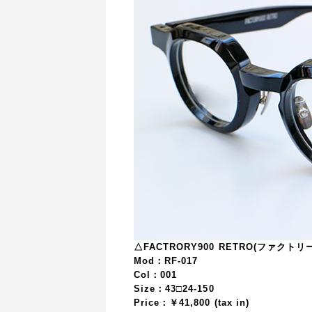
△FACTRORY900 RETRO(ファクトリ
Mod：RF-017
Col：001
Size：43□24-150
Price：￥41,800 (tax in)