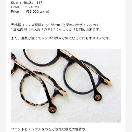
Size ： 46□21 147
Color ： C-21C20
Price ：¥55,000(tax in)
天地幅（レンズ縦幅）も“ 35mm ”と深めのデザインなので、
“ 遠近両用（大人用メガネ）”にもしっかりと対応出来ます。
また、度数が強くてレンズの厚みが気になる方にもオススメです。
フロントとテンプルをつなぐ複雑な構造の蝶番や