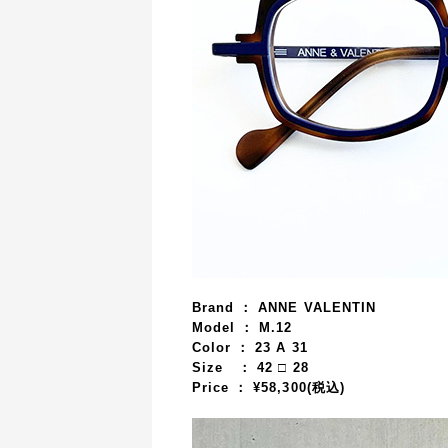
Brand ： ANNE VALENTIN
Model ： M.12
Color ： 23 A 31
Size ：
42
□ 28
Price ： ¥58,3
00(税込)