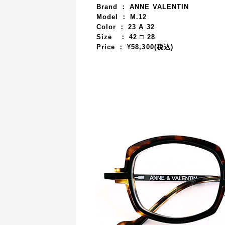
Brand ： ANNE VALENTIN
Model ： M.12
Color ： 23 A 32
Size ：
42
□ 28
Price ： ¥58,3
00(税込)