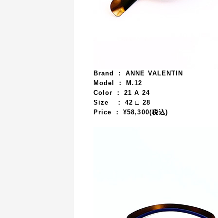
Brand ： ANNE VALENTIN
Model ： M.12
Color ： 21 A 24
Size ：
42
□ 28
Price ： ¥58,3
00(税込)