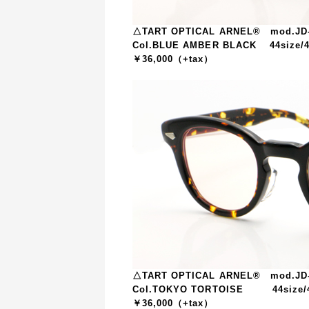
△TART OPTICAL ARNEL® mod.JD
Col.BLUE AMBER BLACK 44size/4
￥36,000（+tax）
△TART OPTICAL ARNEL® mod.JD
Col.TOKYO TORTOISE 44size/4
￥36,000（+tax）