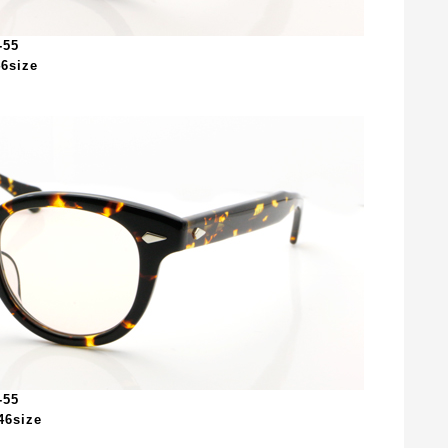
-55
6size
-55
6size