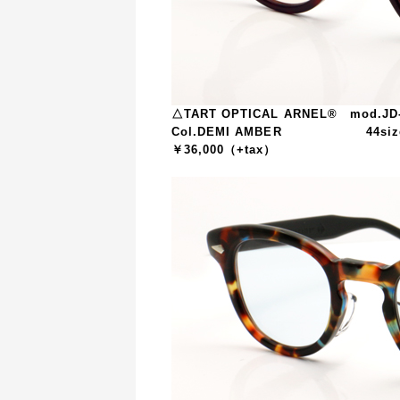
△TART OPTICAL ARNEL® mod.JD
Col.DEMI AMBER 44size/
￥36,000（+tax）