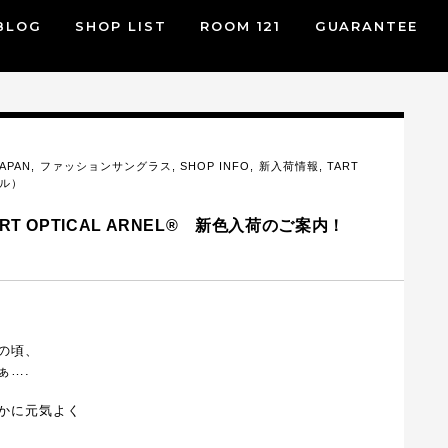
BLOG
SHOP LIST
ROOM 121
GUARANTEE
JAPAN
,
ファッションサングラス
,
SHOP INFO
,
新入荷情報
,
TART
ネル）
T OPTICAL ARNEL® 新色入荷のご案内！
の頃、
ぁ….
かに元気よく