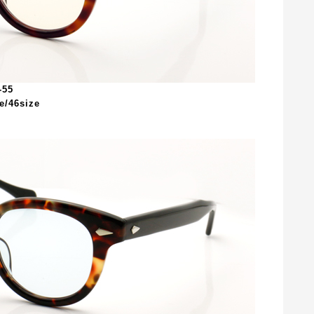
-55
46size