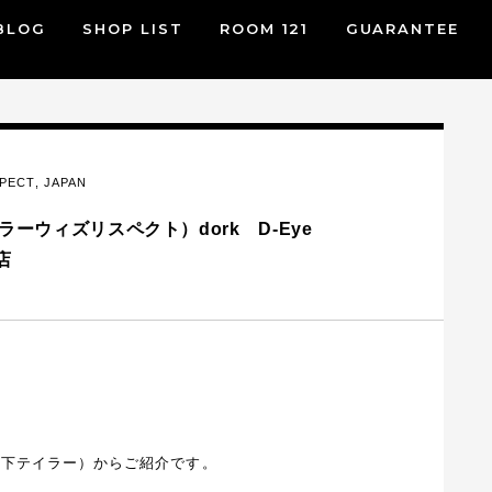
BLOG
SHOP LIST
ROOM 121
GUARANTEE
SPECT
,
JAPAN
テイラーウィズリスペクト）dork D-Eye
店
T（以下テイラー）からご紹介です。