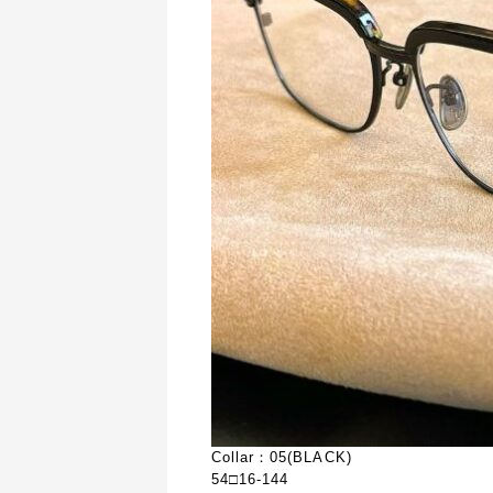
Collar：05(BLACK)
54□16-144