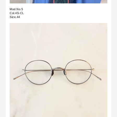
Mod.No.5
Col.4S-CL
Size.44