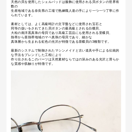
天然の貝を使用したシェルパッドは服飾に使用される貝ボタンの世界有
数の
生産地域である奈良県の工場で熟練職人達の手により一つ一つ丁寧に作
られています。
素材としては、よく高級時計の文字盤などに使用され宝石と
同等の扱いをされてきた貝ボタンの最高級とされる白蝶貝、
大粒の南洋黒真珠の母貝であり高級工芸品にも使用される里蝶貝、
熱帯から亜熱帯地域のマベ真珠の母貝であり、細かな
真珠層から生まれる虹色の光沢が特徴である茶蝶貝の3種類です。
最新のシステムで制御されたマシンメイドと古い道具や手による伝統的
な手法をブレンドした工程により
作り出されるこのパーツは天然素材ならではの深みのある光沢と滑らか
な質感や肌触りが特徴です。