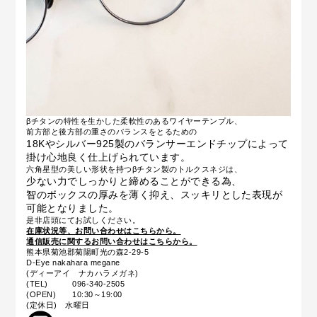
βチタンの特性を生かした柔軟性のあるワイヤーテンプル、
前方部と後方部の重さのバランスをとるための
18Kやシルバー925製のバランサーエンドチップによって
掛け心地良く仕上げられています。
六角星型の美しい形状を持つβチタン製のトルクスネジは、
少ない力でしっかりと締めることができる為、
智のボックスの厚みを薄く抑え、スッキリとした表現が
可能となりました。
是非店頭にてお試しください。
在庫状況等、お問い合わせはこちらから。
通信販売に関するお問い合わせはこちらから。
熊本県菊池郡菊陽町光の森2-29-5
D-Eye nakahara megane
(ディーアイ ナカハラメガネ)
(TEL) 096-340-2505
(OPEN) 10:30～19:00
(定休日) 水曜日