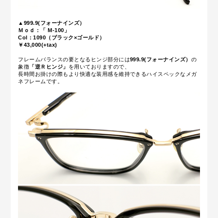
▲999.9(フォーナインズ）
Ｍｏｄ：「 M-100」
Col：1090（ブラック×ゴールド）
￥43,000(+tax)
フレームバランスの要となるヒンジ部分には
999.9(フォーナインズ）
の
象徴
「逆Ｒヒンジ」
を用いておりますので、
長時間お掛けの際もより快適な装用感を維持できるハイスペックなメガ
ネフレームです。