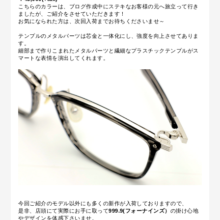
こちらのカラーは、ブログ作成中にステキなお客様の元へ旅立って行き
ましたが、ご紹介をさせていただきます！
お気になられた方は、次回入荷までお待ちくださいませ～
テンプルのメタルパーツは芯金と一体化にし、強度を向上させてありま
す。
細部まで作りこまれたメタルパーツと繊細なプラスチックテンプルがス
マートな表情を演出してくれます。
今回ご紹介のモデル以外にも多くの新作が入荷しておりますので、
是非、店頭にて実際にお手に取って
999.9(フォーナインズ）
の掛け心地
やデザインを体感下さいませ。