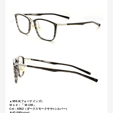
▲999.9(フォーナインズ）
Ｍｏｄ：「 M-100」
Col：6952（ダークスモークササ×シルバー）
￥43,000(+tax)