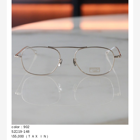
color：902
52□19-148
\55,000（ＴＡＸ ＩＮ）