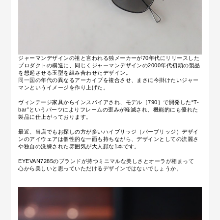
ジャーマンデザインの祖と言われる独メーカーが70年代にリリースした
プロダクトの構造に、同じくジャーマンデザインの2000年代初頭の製品
を想起させる玉型を組み合わせたデザイン。
同一国の年代の異なるアーカイブを複合させ、まさに今掛けたいジャー
マンというイメージを作り上げた。
ヴィンテージ家具からインスパイアされ、モデル［790］で開発した“T-
bar”というパーツによりフレームの歪みが軽減され、機能的にも優れた
製品に仕上がっております。
最近、当店でもお探しの方が多いハイブリッジ（バーブリッジ）デザイ
ンのアイウェアは個性的な一面も持ちながら、デザインとしての流麗さ
や独自の洗練された雰囲気が大人顔な1本です。
EYEVAN7285のブランドが持つミニマルな美しさとオーラが相まって
心から美しいと思っていただけるデザインではないでしょうか。