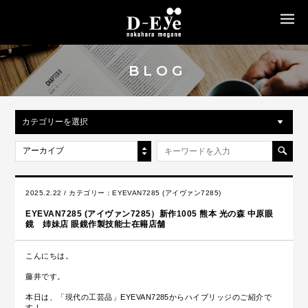
MENU
BLOG
カテゴリーを選択
アーカイブ
2025.2.22 / カテゴリー：
EYEVAN7285 (アイヴァン7285)
EYEVAN7285 (アイヴァン7285）新作1005 熊本 光の森 中原眼
鏡 姉妹店 眼鏡作製技能士在籍店舗
こんにちは。
藤井です。
本日は、「現代の工芸品」EYEVAN7285からハイブリッジのご紹介で
す！