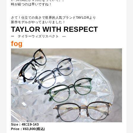
時が経つのは早いですね！
さて！仕立ての良さで世界的人気ブランドTAYLORより
新作モデルがやってまいりました！
TAYLOR WITH RESPECT
ー テイラーウィズリスペクト ―
fog
Size：49□19-143
Price：¥63,800(税込)