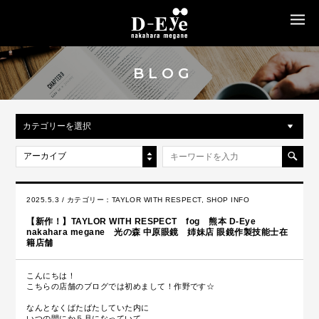
MENU
BLOG
カテゴリーを選択
アーカイブ
2025.5.3 / カテゴリー：
TAYLOR WITH RESPECT
,
SHOP INFO
【新作！】TAYLOR WITH RESPECT fog 熊本 D-Eye
nakahara megane 光の森 中原眼鏡 姉妹店 眼鏡作製技能士在
籍店舗
こんにちは！
こちらの店舗のブログでは初めまして！作野です☆
なんとなくばたばたしていた内に
いつの間にか５月になっていて。。