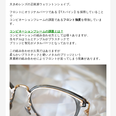
大きめレンズの正統派ウェリントンシェイプ。
フロントにオリジナルパーツである【Tスパイン】を採用していること
で
コンビネーションフレームの課題である
フロント強度
を増強していま
す。
コンビネーションフレームの課題とは？
コンビネーションの組み合わせ方としては様々ありますが、
当モデルはリムとテンプルがプラスチックで
ブリッジと智元がメタルパーツとなっております。
この組み合わせが人気ではありますが
柔らかいプラスチックと硬いメタルのブリッジという
異素材の組み合わせによりフロントが反ってしまう現象があります。