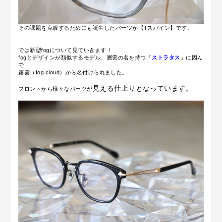
その課題を克服するためにも誕生したパーツが
【Tスパイン】です。
では新型fogについて見ていきます！
fogとデザインが類似するモデル、層雲の名を持つ「
ストラタス
」に因ん
で
霧雲（fog cloud）から名付けられました。
見える仕上りとなっています。
フロントから様々
なパーツが