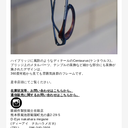
ハイブリッジに風防のようなディテールのCentaurus(ケンタウルス)。
ブリッジ上のメタルパーツ、テンプルの装飾など細かな部分にも装飾が
施されたデザインは、
360度何処から見ても雰囲気抜群のフレームです。
是非店頭にてご覧ください。
在庫状況等、お問い合わせはこちらから。
通信販売に関するお問い合わせはこちらから。
眼鏡作製技能士在籍店
熊本県菊池郡菊陽町光の森2-29-5
D-Eye nakahara megane
(ディーアイ ナカハラメガネ)
(TEL) 096-340-2505