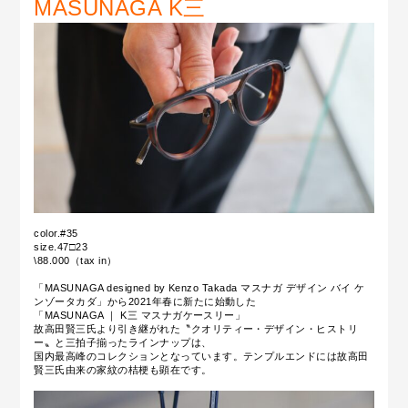
MASUNAGA K三
color.#35
size.47□23
\88.000（tax in）
「MASUNAGA designed by Kenzo Takada マスナガ デザイン バイ ケ
ンゾータカダ」から2021年春に新たに始動した
「MASUNAGA ｜ K三 マスナガケースリー」
故高田賢三氏より引き継がれた〝クオリティー・デザイン・ヒストリ
ー〟と三拍子揃ったラインナップは、
国内最高峰のコレクションとなっています。テンプルエンドには故高田
賢三氏由来の家紋の桔梗も顕在です。