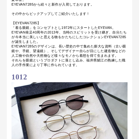
EYEVAN7285から続々と新作が入荷しております。
その中からピックアップしてご紹介いたします！
【EYEVAN7285】
「着る眼鏡」をコンセプトとし1972年にスタートしたEYEVAN。
EYEVAN発足40周年の2013年、当時のスピリットを受け継ぎ、
自分たち
が今本当に美しいと思える物をかたちにしたコレクションEYEVAN7285
が誕生しました。
EYEVAN7285のデザインは、長い歴史の中で集めた膨大な資料（古い眼
鏡や、手鏡、望遠鏡）、そしてデザイナー
自らが目にした建造物などの
人工物や自然や天然物など様々なモノから着想を得て生まれます。
それらを眼鏡というプロダクトに落とし込み、福井県鯖江の熟練した職
人の手作業により丁寧に作られています。
1012