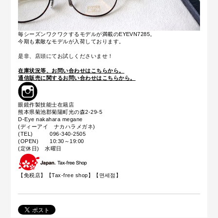
毎シーズンワクワクするモデルが満載のEYEVN7285。
今期も素敵なモデルが入荷しております。
是非、店頭にてお試しくださいませ！
在庫状況等、お問い合わせはこちらから。
通信販売に関するお問い合わせはこちらから。
眼鏡作製技能士在籍店
熊本県菊池郡菊陽町光の森2-29-5
D-Eye nakahara megane
(ディーアイ ナカハラメガネ)
(TEL) 096-340-2505
(OPEN) 10:30～19:00
(定休日) 水曜日
【免税店】【
Tax-free shop
】【면세점】