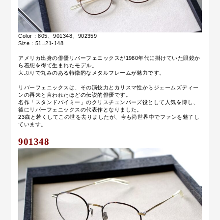
Color：805、901348、902359
Size：51□21-148
アメリカ出身の俳優リバーフェニックスが1980年代に掛けていた眼鏡か
ら着想を得て生まれたモデル。
大ぶりで丸みのある特徴的なメタルフレームが魅力です。
リバーフェニックスは、その演技力とカリスマ性からジェームズディー
ンの再来と言われたほどの伝説的俳優です。
名作「スタンドバイミー」のクリスチェンバーズ役として人気を博し、
後にリバーフェニックスの代表作となりました。
23歳と若くしてこの世を去りましたが、今も尚世界中でファンを魅了し
ています。
901348