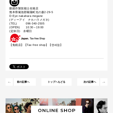
眼鏡作製技能士在籍店
熊本県菊池郡菊陽町光の森2-29-5
D-Eye nakahara megane
(ディーアイ ナカハラメガネ)
(TEL) 096-340-2505
(OPEN) 10:30～19:00
(定休日) 水曜日
【免税店】【
Tax-free shop
】【면세점】
前の記事へ
トップへもどる
次の記事へ