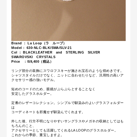
Brand ： La Loop（ラ ループ）
Model： 630-NLC-BLK/SWA/SLV-21
Col ： BLACKLEATHER and STERLING SILVER
SWAROVSKI CRYSTALS
Price ：\59,400（税込）
リング部分の装飾にスワロフスキーが施され宝石のような煌めきです。
シャツスタイルだけでなく、ニットに合わせたりなど、汎用性の高いア
クセサリー感の強いモデル。
短めのコードのため、眼鏡がぶらぶらとすることなく
安定したグラスホルダー。
定番のレザーコレクション。シンプルで馴染みのよいグラスフォルダー
は
コーディネートを邪魔せず馴染んでくれます。
外した後、行方不明になりやすいサングラスやメガネの収納としてはも
ちろんのこと、
アクセサリーとしても活躍してくれるLA LOOPのグラスホルダー。
これからの季節、重宝しますよ。