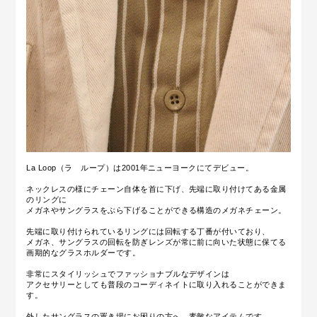
La Loop（ラ ループ）は2001年ニューヨークにてデビュー。
ネックレスの様にチェーン自体を首に下げ、先端に取り付けてある金属
のリングに
メガネやサングラスをぶら下げることができる構造のメガネチェーン。
先端に取り付けられているリングには回転する丁番が付いており、
メガネ、サングラスの回転を防ぎレンズが常に前に向いた状態に保てる
画期的なグラスホルダーです。
非常にスタイリッシュでファッショナブルなデザインは
アクセサリーとしても普段のコーディネイトに取り入れることができま
す。
外したサングラスの置き場にお困りの方へ、素敵なアイテムです。