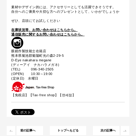
素材やデザイン的には、アクセサリーとしても活躍できそうです。
自分へのご褒美や大切な方へのプレゼントとして、いかがでしょうか
ぜひ、店頭にてお試しください
在庫状況等、お問い合わせはこちらから。
通信販売に関するお問い合わせはこちらから。
眼鏡作製技能士在籍店
熊本県菊池郡菊陽町光の森2-29-5
D-Eye nakahara megane
(ディーアイ ナカハラメガネ)
(TEL) 096-340-2505
(OPEN) 10:30～19:00
(定休日) 水曜日
【免税店】【
Tax-free shop
】【면세점】
前の記事へ
トップへもどる
次の記事へ