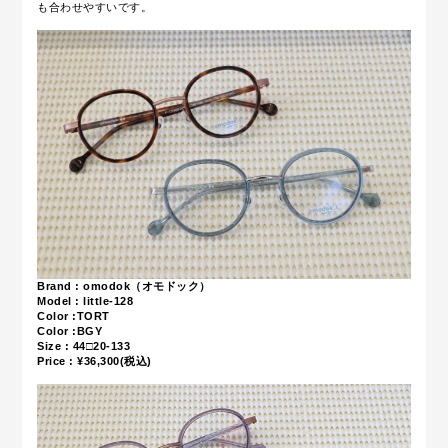
も合わせやすいです。
Brand : omodok（オモドック）
Model : little-128
Color :TORT
Color :BGY
Size : 44□20-133
Price : ¥36,300(税込)