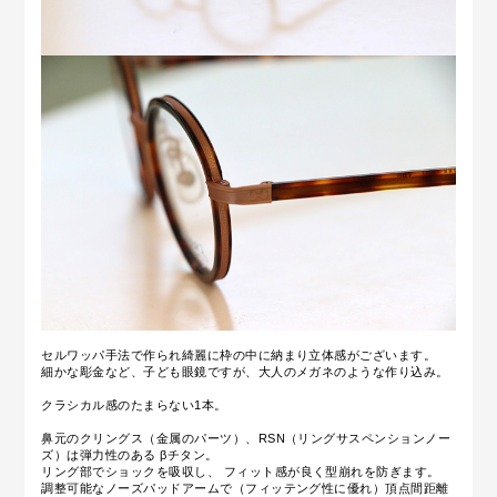
セルワッパ手法で作られ綺麗に枠の中に納まり立体感がございます。
細かな彫金など、子ども眼鏡ですが、大人のメガネのような作り込み。
クラシカル感のたまらない1本。
鼻元のクリングス（金属のパーツ）、RSN（リングサスペンションノー
ズ
）は弾力性のある
βチタン。
リング部でショックを吸収し、
フィット感が良く型崩れを防ぎます。
調整可能なノーズパッドアームで
（フィッテング性に優れ）
頂点間距離