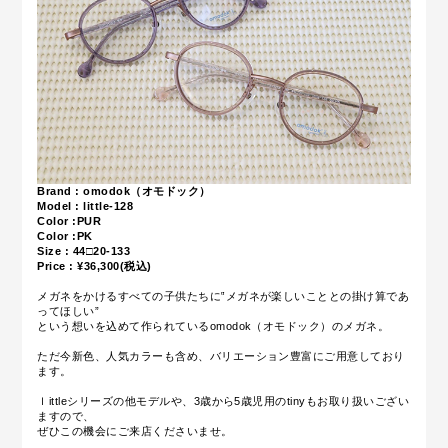
Brand : omodok（オモドック）
Model : little-128
Color :PUR
Color :PK
Size : 44□20-133
Price : ¥36,300(税込)
メガネをかけるすべての子供たちに‟メガネが楽しいこととの掛け算であ
ってほしい”
という想いを込めて作られているomodok（オモドック）のメガネ。
ただ今新色、人気カラーも含め、バリエーション豊富にご用意しており
ます。
ｌittleシリーズの他モデルや、3歳から5歳児用のtinyもお取り扱いござい
ますので、
ぜひこの機会にご来店くださいませ。