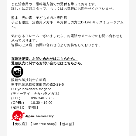
また治療用や、眼科処方箋での受付も承っております。
詳しくは店頭スタッフ、もしくはお気軽にお問合せくださいませ。
熊本 光の森 子どもメガネ専門店
子ども眼鏡 治療用メガネ をお探しの方はD-Eye キッズミュージアム
へ。
気になるフレームございましたら、お電話やメールでのお問い合わせも
承っております。
皆様のご来店、お問い合わせ心よりお待ちしております。
在庫状況等、お問い合わせはこちらから。
通信販売に関するお問い合わせはこちらから。
眼鏡作製技能士在籍店
熊本県菊池郡菊陽町光の森2-29-5
D-Eye nakahara megane
(ディーアイ ナカハラメガネ)
(TEL) 096-340-2505
(OPEN) 10:30～19:00
(定休日) 水曜日
【免税店】【
Tax-free shop
】【면세점】