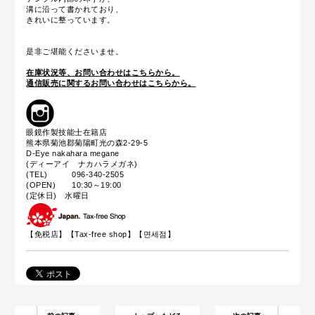
溝に沿って書かれており、
きれいに整っています。
是非ご堪能くださいませ。
在庫状況等、お問い合わせはこちらから。
通信販売に関するお問い合わせはこちらから。
眼鏡作製技能士在籍店
熊本県菊池郡菊陽町光の森2-29-5
D-Eye nakahara megane
(ディーアイ ナカハラメガネ)
(TEL) 096-340-2505
(OPEN) 10:30～19:00
(定休日) 水曜日
【免税店】【
Tax-free shop
】【면세점】