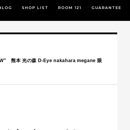
BLOG
SHOP LIST
ROOM 121
GUARANTEE
 熊本 光の森 D-Eye nakahara megane 眼