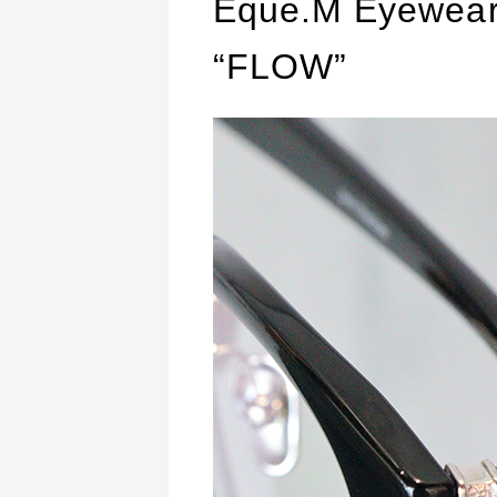
Eque.M Eye
“FLOW”