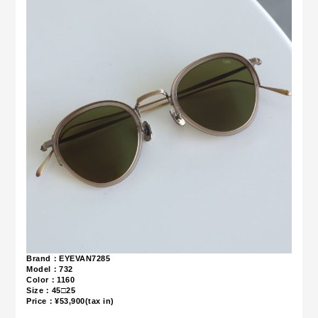
Brand：EYEVAN7285
Model：732
Color：1160
Size：45□25
Price：¥53,900(tax in)