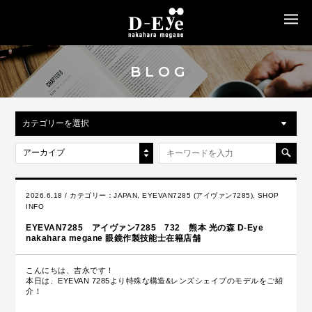
MENU
BLOG
カテゴリーを選択
アーカイブ
2026.6.18 / カテゴリー：
JAPAN
,
EYEVAN7285 (アイヴァン7285)
,
SHOP
INFO
EYEVAN7285 アイヴァン7285 732 熊本 光の森 D-Eye
nakahara megane 眼鏡作製技能士在籍店舗
こんにちは、吉永です！
本日は、EYEVAN 7285より特殊な構造&レンズシェイプのモデルを
ご紹
介！