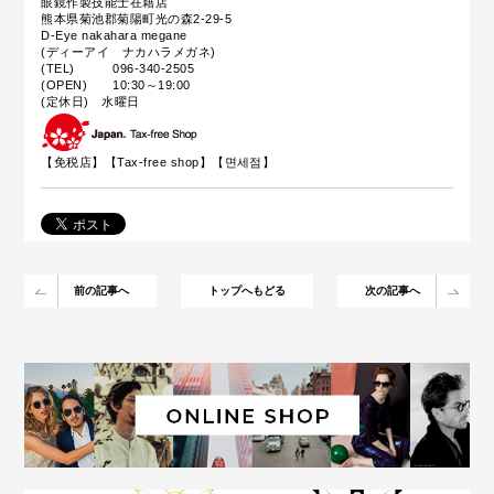
眼鏡作製技能士在籍店
熊本県菊池郡菊陽町光の森2-29-5
D-Eye nakahara megane
(ディーアイ ナカハラメガネ)
(TEL) 096-340-2505
(OPEN) 10:30～19:00
(定休日) 水曜日
【免税店】【
Tax-free shop
】【면세점】
前の記事へ
トップへもどる
次の記事へ