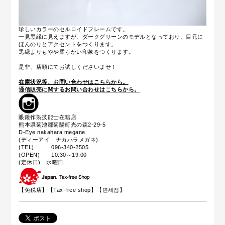
珍しいカラーのセルロイドフレームです。
一見黒縁に見えますが、ダークグリーンのモデルとなっており、目元に
ほんのりとアクセントをつくります。
黒縁よりもやや柔らかい印象をつくります。
是非、店頭にてお試しくださいませ！
在庫状況等、お問い合わせはこちらから。
通信販売に関するお問い合わせはこちらから。
眼鏡作製技能士在籍店
熊本県菊池郡菊陽町光の森2-29-5
D-Eye nakahara megane
(ディーアイ ナカハラメガネ)
(TEL) 096-340-2505
(OPEN) 10:30～19:00
(定休日) 水曜日
【免税店】【
Tax-free shop
】【면세점】