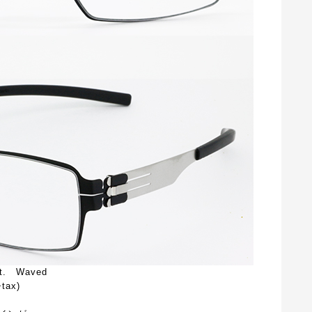
t. Waved
tax)