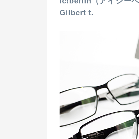
ic!berlin（アイシ
Gilbert t.