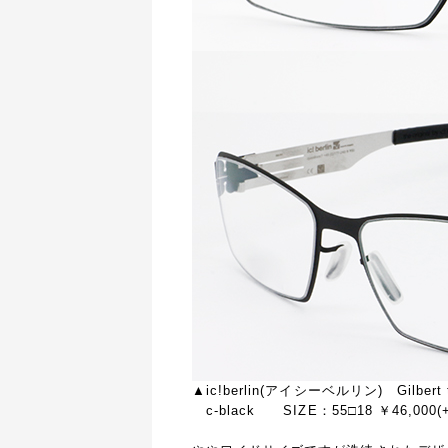
▲ic!berlin(アイシーベルリン) Gilbert 
c-black SIZE：55□18 ￥46,000(+