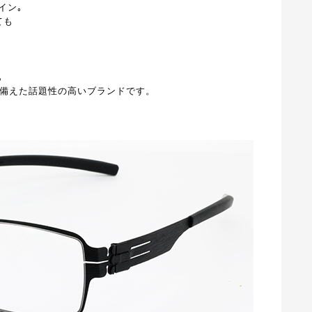
イン｡
ても
｡
ね備えた話題性の高いブランドです。