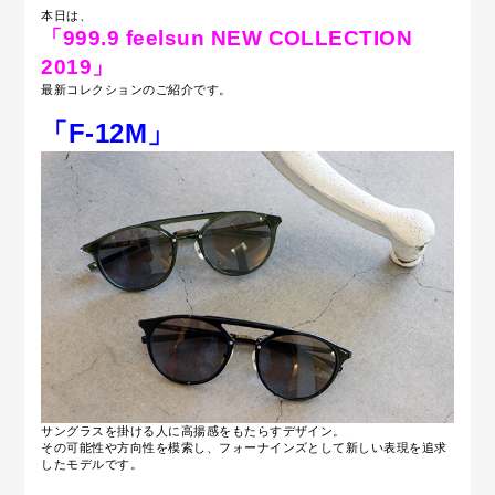
本日は、
「999.9 feelsun NEW COLLECTION
2019」
最新コレクションのご紹介です。
「F-12M」
サングラスを掛ける人に高揚感をもたらすデザイン。
その可能性や方向性を模索し、フォーナインズとして新しい表現を追求
したモデルです。