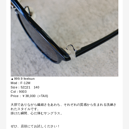
▲999.9 feelsun
Mod：F-12M
Size：52□21 140
Col：9003
Price：￥38,000（+TAX)
大胆でありながら繊細さをあわち、それぞれの質感から生まれる洗練さ
れたスタイルです。
掛けた瞬間、心だ弾むサングラス。
ぜひ、店頭にてお試しください！