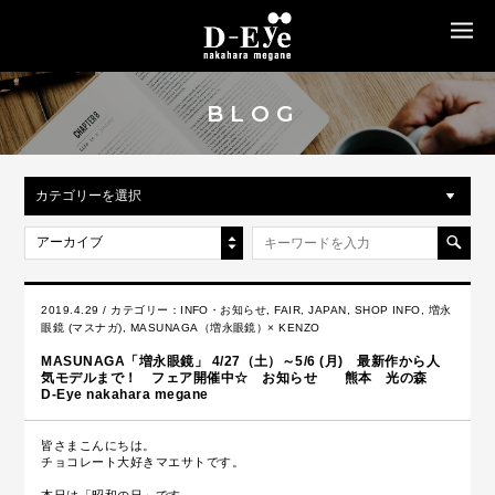
MENU
BLOG
カテゴリーを選択
アーカイブ
2019.4.29 / カテゴリー：
INFO・お知らせ
,
FAIR
,
JAPAN
,
SHOP INFO
,
増永
眼鏡 (マスナガ)
,
MASUNAGA（増永眼鏡）× KENZO
MASUNAGA「増永眼鏡」 4/27（土）～5/6 (月) 最新作から人
気モデルまで！ フェア開催中☆ お知らせ 熊本 光の森
D-Eye nakahara megane
皆さまこんにちは。
チョコレート大好きマエサトです。