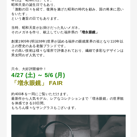
本日は「昭和の日」です。
昭和天皇の誕生日でもあり、
「激動の日々を経て、復興を遂げた昭和の時代を顧み、国の将来に思い
をいたす」
という趣旨の日でもあります。
当時、昭和天皇がお掛けだった丸いメガネ。
そのメガネを作り、献上していた福井県の
「増永眼鏡」
創業1905年(明治38年)世界が認める福井の眼鏡業界の祖となり110年以
上の歴史のある老舗ブランドです。
その高い技術は様々な場所で評価されており、
繊細で多彩なデザインは
男女問わず人気です。
只今、大好評開催中！
4/27 (土) ～ 5/6 (月)
「増永眼鏡」 FAIR
約400本を一同にご覧いただけます。
最新作から人気モデル、レアなコレクションまで「
増永眼鏡」の世界観
を体感できる10日間。
もちろん様々なサングラスもございます。