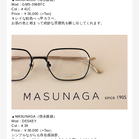
Mod：GMS-396BTC
Col：＃41C
Price：￥36,000（+Tax)
キレイな飴色べっ甲カラー。
お肌の色と相まって絶妙な雰囲気を醸し出してくれます。
▲MASUNAGA（増永眼鏡）
Mod：DESKEY
Col：＃39
Price：￥38,000（+Tax）
シンプルながらも存在感抜群。