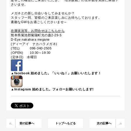
是非この機会にご来店いただき、
「
増永眼鏡」の世界観を実際に体感下
さいませ。
メガネとの新し出会いをしてみませんか？
スタッフ一同、皆様のご来店楽しみにお待ちしております。
素敵なGWをお過ごしくださいませ～
在庫状況等、お問合せはこちらから
熊本県菊池郡菊陽町光の森2-29-5
D-Eye nakahara megane
(ディーアイ ナカハラメガネ)
(TEL) 096-340-2505
(OPEN) 10:30～19:30
(定休日) 水曜日
▲facebook 始めました。「いいね！」お願いいたします！
▲Instagram 始めました。フォローお願いいたします!
前の記事へ
トップへもどる
次の記事へ