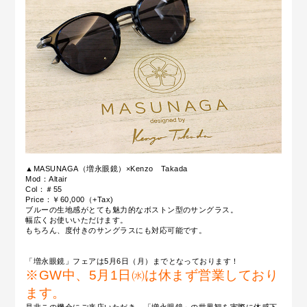
▲MASUNAGA（増永眼鏡）×Kenzo Takada
Mod：Altair
Col：＃55
Price：￥60,000（+Tax)
ブルーの生地感がとても魅力的なボストン型のサングラス。
幅広くお使いいただけます。
もちろん、度付きのサングラスにも対応可能です。
「
増永眼鏡」フェアは5月6日（月）までとなっております！
※GW中、5月1日㈬は休まず営業しており
ます。