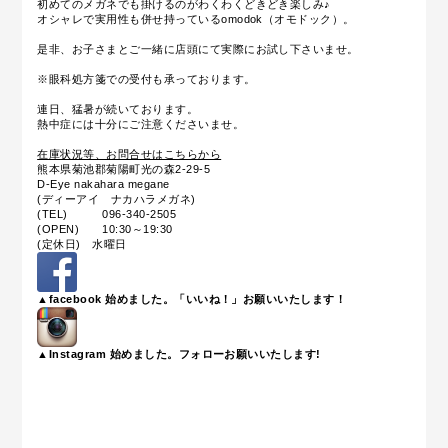
初めてのメガネでも掛けるのがわくわくどきどき楽しみ♪
オシャレで実用性も併せ持っているomodok（オモドック）。
是非、お子さまとご一緒に店頭にて実際にお試し下さいませ。
※眼科処方箋での受付も承っております。
連日、猛暑が続いております。
熱中症には十分にご注意くださいませ。
在庫状況等、お問合せはこちらから
熊本県菊池郡菊陽町光の森2-29-5
D-Eye nakahara megane
(ディーアイ ナカハラメガネ)
(TEL) 096-340-2505
(OPEN) 10:30～19:30
(定休日) 水曜日
▲facebook 始めました。「いいね！」お願いいたします！
▲Instagram 始めました。フォローお願いいたします!