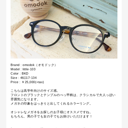
Brand : omodok（オモドック）
Model : little-103
Color : BKD
Size : 46□17-134
Price : ￥25,000(+tax)
こちらは高学年向けのサイズ感。
フロントのブラックとテンプルのべっ甲柄は、クラシカルで大人っぽい
雰囲気になります。
メガネの印象をはっきりと出してくれるカラーリング。
オシャレなメガネをお探しのお子様にオススメですね。
もちろん、男の子でも女の子でもお掛けいただけます！