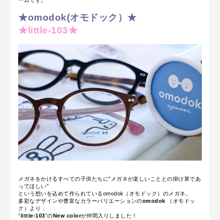
ームです。
★omodok(オモドック）★
★little-103★
メガネをかけるすべての子供たちに‟メガネが楽しいこととの掛け算であ
ってほしい”
という想いを込めて作られているomodok（オモドック）のメガネ。
多彩なデザインや豊富なカラーバリエーションの
omodok
（オモドッ
ク）
より 、
“
little-103
”の
New color
が仲間入りしました！