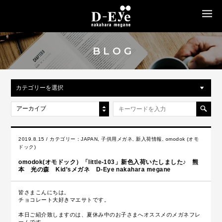
MENU
BLOG
カテゴリーを選択
アーカイブ
2019.8.15 / カテゴリー：
JAPAN
,
子供用メガネ
,
新入荷情報
,
omodok (オモ
ドック)
omodok(オモドック）「little-103」新色入荷いたしました♪ 熊
本 光の森 Kid’sメガネ D-Eye nakahara megane
皆さまこんにちは。
チョコレート大好きマエサトです。
本日ご紹介致しますのは、夏休み中のお子さまへオススメのメガネフレ