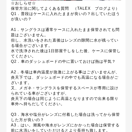
☆おしらせ☆
保管方法に関してよくある質問 （TALEX ブログより）
Q1．普段はケースに入れたままが良いの？出していたほう
が良いの？
A1．サングラスは通常ケースに入れたまま保管されても問
題はございません。
但し、水洗いをされた直後はレンズの隙間に水が残ってい
る場合がございます。
水で洗浄された後は1日部屋干しをした後、ケースに保管し
てください。
Q2．車のダッシュボードの中に置いておけば熱は平気？
A2．冬場は車内温度が急激に上がる事はございませんが、
炎天下では、ダッシュボードの中でも高温になる場合がご
ざいます。
又、メガネ・サングラスを保管するスペースが専用に設け
られている車がございますが、
炎天下の場合は同じように高温となりますので出来る限り
車外へ持ちだしてください。
Q3．海水や塩分がレンズに付着した場合は洗ってから保管
した方が良いの？
A3．はい。潮風や海水がレンズにかかった場合は保管する
前に水洗いをしていただけるとより長持ち致します。