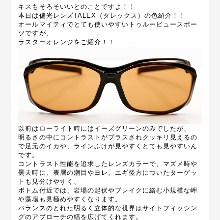
キスもそろそいいとのことですよ！！
本日は偏光レンズTALEX（タレックス）の色紹介！！
オールマイティでとても使いやすいトゥルービュースポー
ツですが、
ラスターオレンジをご紹介！！
以前はローライト時にはイーズグリーンのみでしたが、
明るさの中にコントラストがプラスされクッキリ見えるの
で足元のイカや、ラインふけが見やすくとても見やすいん
です。
コントラスト性能を追求したレンズカラーで。マズメ時や
曇天時に、表層の潮目やヨレ、エギ後方についたターゲッ
トも見分けやすく、
ボトム付近では、岩場の起伏やブレイクに絡む小規模な岬
や藻場も見極めやすくなります。
バランスのとれた明るく立体的な視界はサイトフィッシン
グのアプローチの幅を広げてくれます。