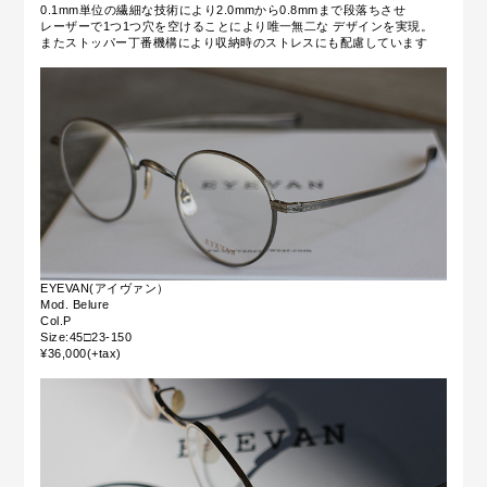
0.1mm単位の繊細な技術により2.0mmから0.8mmまで段落ちさせ
レーザーで1つ1つ穴を空けることにより唯一無二な デザインを実現。
またストッパー丁番機構により収納時のストレスにも配慮しています
EYEVAN(アイヴァン）
Mod. Belure
Col.P
Size:45□23-150
¥36,000(+tax)