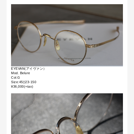
EYEVAN(アイヴァン）
Mod. Belure
Col.G
Size:45□23-150
¥36,000(+tax)