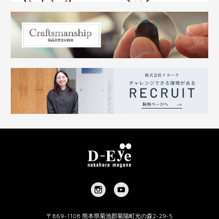
〒869-1108 熊本県菊池郡菊陽町光の森2-29-5