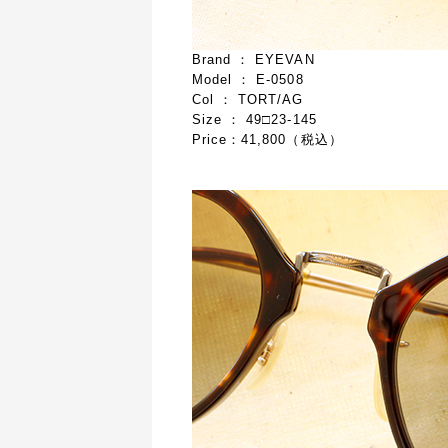
Brand ： EYEVAN
Model ： E-0508
Col ： TORT/AG
Size ： 49□23-145
Price：41,800（税込）