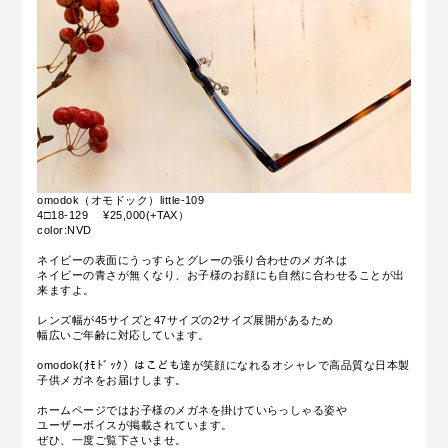
omodok（オモドック）little-109
4□18-129 ¥25,000(+TAX）
color:NVD
ネイビーの表面にうっすらとグレーの張り合わせのメガネは
ネイビーの青さが無くなり、お子様のお顔にも自然に合わせることが出
来ますよ。
レンズ幅が45サイズと47サイズの2サイズ展開があるため
幅広いご年齢に対応しています。
omodok(ｵﾓﾄﾞｯｸ）はこども達が笑顔になれるオシャレで高品質な日本製
子供メガネをお届けします。
ホームページではお子様のメガネを掛けていらっしゃる姿や
ユーザーボイスが掲載されています。
ぜひ、一度ご覧下さいませ。