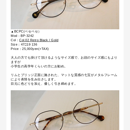
▲BCPC(ベセペセ）
Mod：BP-3242
Col：
Col.02 Retro Black / Gold
Size：47□19 136
Price：25,000yen(+TAX)
大人の方でも掛けて頂けるようなサイズ感で、お顔のサイズ感にもより
ますが
小学生の高学年くらいの方にお勧め。
リムとブリッジ正面に施された、マットな質感の七宝がメタルフレーム
により表情を生み出さします。
目元に色どりを加え、優しく引き締めます。