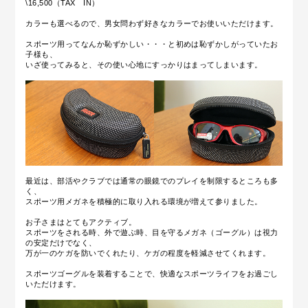
\16,500（TAX IN）
カラーも選べるので、男女問わず好きなカラーでお使いいただけます。
スポーツ用ってなんか恥ずかしい・・・と初めは恥ずかしがっていたお
子様も、
いざ使ってみると、その使い心地にすっかりはまってしまいます。
最近は、部活やクラブでは通常の眼鏡でのプレイを制限するところも多
く、
スポーツ用メガネを積極的に取り入れる環境が増えて参りました。
お子さまはとてもアクティブ。
スポーツをされる時、外で遊ぶ時、目を守るメガネ（ゴーグル）は視力
の安定だけでなく、
万が一のケガを防いでくれたり、ケガの程度を軽減させてくれます。
スポーツゴーグルを装着することで、快適なスポーツライフをお過ごし
いただけます。