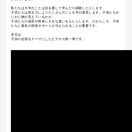
私たちは大半のことは目を通して学んだり経験したりします。
子供たちは視る力によりたくさんのことを学び成長します。子供たちが
いかに物が見えているかが、
子供たちの成長や将来に大きな違いをもたらします。だからこそ、子供
たちに最良の視覚サポートが与えられることが重要です。
本日は
子供の近視をテーマにしたビデオの第一弾です。