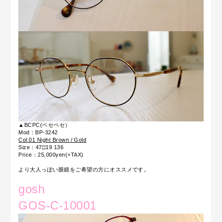
▲BCPC(ベセペセ）
Mod：BP-3242
Col.01 Night Brown / Gold
Size：47□19 136
Price：25,000yen(+TAX)
より大人っぽい眼鏡をご希望の方にオススメです。
gosh
GOS-C-10001