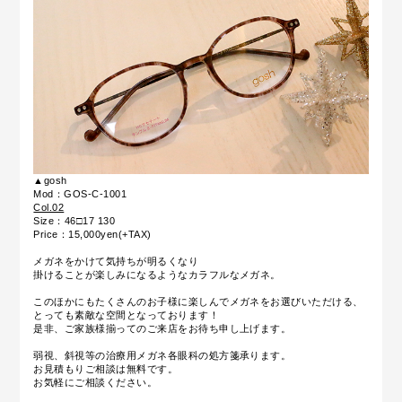
▲gosh
Mod：GOS-C-1001
Col.02
Size：46□17 130
Price：15,000yen(+TAX)
メガネをかけて気持ちが明るくなり
掛けることが楽しみになるようなカラフルなメガネ。
このほかにもたくさんのお子様に楽しんでメガネをお選びいただける、
とっても素敵な空間となっております！
是非、ご家族様揃ってのご来店をお待ち申し上げます。
弱視、斜視等の治療用メガネ各眼科の処方箋承ります。
お見積もりご相談は無料です。
お気軽にご相談ください。