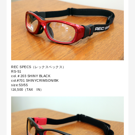
REC SPECS（レックスペックス）
RS-51
col.＃203 SHINY BLACK
col.#701 SHINYCRIMSON/BK
size:53/55
\16,500（TAX IN）