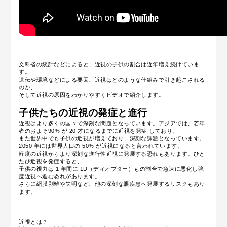
文科省の統計などによると、近視の子供の割合は近年増え続けていま
す。
遺伝や環境などによる要因、近視はどのような仕組みで引き起こされる
のか
、
そして近視の原因をわかりやすくビデオで紹介します。
子供たちの近視の発症と進行
近視はより多くの国々で深刻な問題となっています。アジアでは、若年
者のおよそ90% が 20 才になるまでに近視を発症 しており、
また世界中でも子供の近視が増えており、深刻な課題となっています。
2050 年には世界人口の 50% が近視になると言われています。
軽度の近視からより深刻な進行性近視に発展する恐れもあります。ひと
たび近視を発症すると、
子供の視力は 1 年間に 1D（ディオプター）もの割合で急速に悪化し強
度近視へ進む恐れがあります。
さらに網膜剥離や失明など、他の深刻な眼疾患へ発展するリスクもあり
ます。
近視とは？