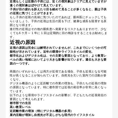
近視もしくは近眼の子供には、近くの視対象はクリアに見えていますが
遠くの視対象はぼやけて見えています。
子供が目の疲れを訴えたり目を細めて見ることが多くなると、親は子供
の近視に気づくことができます。
もし子供の近視の兆候に気づいたのであれば、眼科医にチェックしても
らいましょう。子供の近視は生活の質を下げ、健康な成長を阻害する原
因となり得ます。
進行性の近視はその他の眼疾患へ発展するリスクもありますので、少な
くても6 ケ月～ 1 年に 1 回は定期的に目の検診をすることをお勧めしま
す。
近視の原因
近視の原因は完全には解明されていませんが、これまでにいくつかの可
能性が示されています。近年の環境やライフスタイルの変化、
都市化およびデジタル化は、その主要な要因となっており、より教育レ
ベルの高い地域においてより大きな影響が出ています。遺伝も大きな要
因の一つです。
両親のいずれかもしくは両方が近視である場合、子供も近視となる可能
性が高くなることが知られています。自然光を欠いた室内での活動が多
くなり、
デジタル機器のように近距離での作業の増加も、子供たちの近視の増加
の原因となっています。特に都市部では近視の発症率が非常に高くなっ
ています。
以下のような環境やライフスタイルの影響が、子どもたちの近視発症の
要因として考えられます。
都市部での生活
高い教育レベル
近距離作業の増加（特にデジタル機器の多用）
屋内活動が増加し自然光が不足しがちな現代のライフスタイル