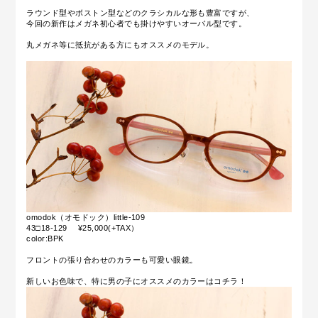
ラウンド型やボストン型などのクラシカルな形も豊富ですが、
今回の新作はメガネ初心者でも掛けやすいオーバル型です。
丸メガネ等に抵抗がある方にもオススメのモデル。
omodok（オモドック）little-109
43□18-129 ¥25,000(+TAX）
color:BPK
フロントの張り合わせのカラーも可愛い眼鏡。
新しいお色味で、特に男の子にオススメのカラーはコチラ！