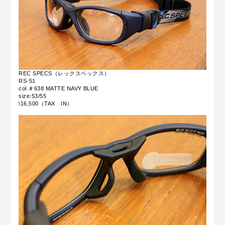
REC SPECS（レックスペックス）
RS-51
col.＃638 MATTE NAVY BLUE
size:53/55
\16,500（TAX IN）