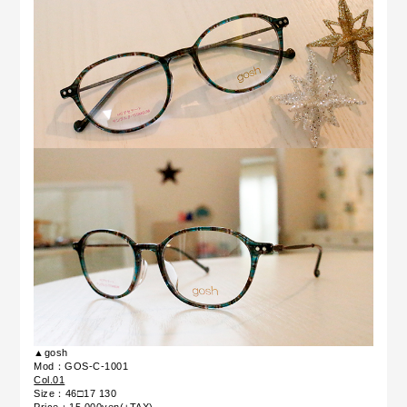
▲gosh
Mod：GOS-C-1001
Col.01
Size：46□17 130
Price：15,000yen(+TAX)