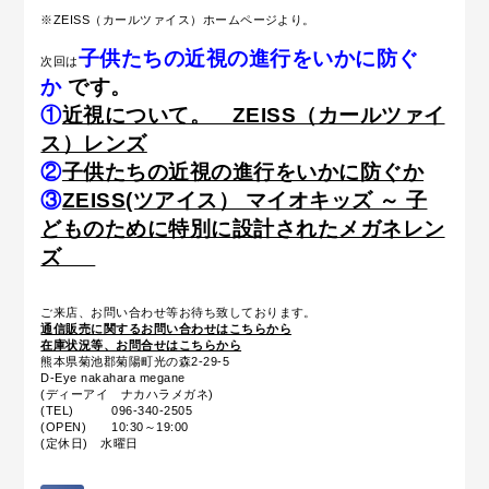
※ZEISS（カールツァイス）ホームページより。
子供たちの近視の進行をいかに防ぐ
次回は
か
です。
①
近視について。 ZEISS（カールツァイ
ス）レンズ
②
子供たちの近視の進行をいかに防ぐか
③
ZEISS(ツアイス） マイオキッズ ～ 子
どものために特別に設計されたメガネレン
ズ
ご来店、お問い合わせ等お待ち致しております。
通信販売に関するお問い合わせはこちらから
在庫状況等、お問合せはこちらから
熊本県菊池郡菊陽町光の森2-29-5
D-Eye nakahara megane
(ディーアイ ナカハラメガネ)
(TEL) 096-340-2505
(OPEN) 10:30～19:00
(定休日) 水曜日