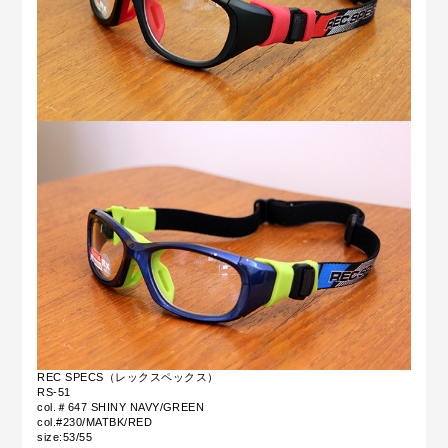
REC SPECS（レックスペックス）
RS-51
col.＃647 SHINY NAVY/GREEN
col.#230/MATBK/RED
size:53/55