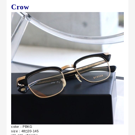
Crow
color：PBKG
size：48□20-145