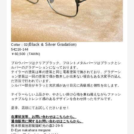
Black & Silver Gradation
Collar：02(
)
54□16-144
￥60,500（TAXIN)
ブロウパーツはクリアブラック、フロントメタルパーツはブラックとシ
ルバーのグラデーションになっております。
テイラーの塗装は車の塗装と同じ電着塗装で施されており、グラデーシ
ョン塗装は一回の塗装で僅か数本しか出来ない場合もある大変手の込ん
だ方法で行われています。
シルバー部分がキラッと光沢感があり目元に高級感と個性を出します。
テイラーらしい上品さや、やさしい掛け心地を兼ね備えながらファッシ
ョナブルなトレンド感のあるデザインを合わせ持ったモデルです。
是非、店頭にてお試しくださいませ！
在庫状況等、お問い合わせはこちらから。
通信販売に関するお問い合わせはこちらから。
熊本県菊池郡菊陽町光の森2-29-5
D-Eye nakahara megane