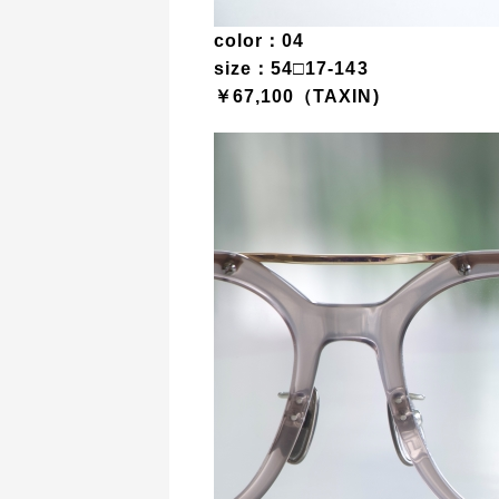
color：04
size：54□17-143
￥67,100（TAXIN)