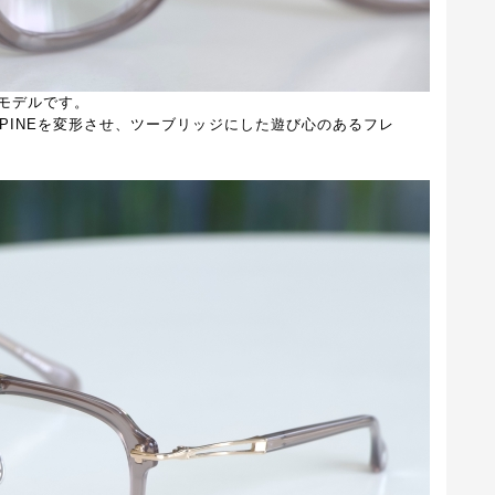
モデルです。
P
I
N
E
を変形させ、ツーブリッジにした遊び心のあるフレ